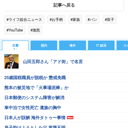
記事へ戻る
#ライフ総合ニュース
#お手柄
#家族
#パン
#双子
#YouTube
#激怒
主要
国内
海外
IT 経済
ス
山田五郎さん「アド街」で名言
25歳国税職員が脱税か 懲戒免職
熊本の被災地で「火事場泥棒」か
日本郵便のシステム障害が解消
車中泊で女性死亡 遺族の胸中
日本人が誤解 海外タトゥー事情
息子助けようとした父 意識不明