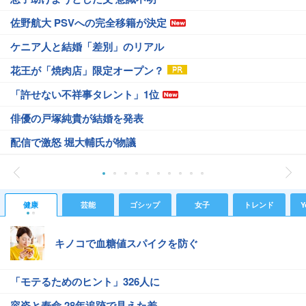
佐野航大 PSVへの完全移籍が決定
ケニア人と結婚「差別」のリアル
花王が「焼肉店」限定オープン？
「許せない不祥事タレント」1位
俳優の戸塚純貴が結婚を発表
配信で激怒 堀大輔氏が物議
健康
芸能
ゴシップ
女子
トレンド
Y
キノコで血糖値スパイクを防ぐ
「モテるためのヒント」326人に
容姿と寿命 28年追跡で見えた差