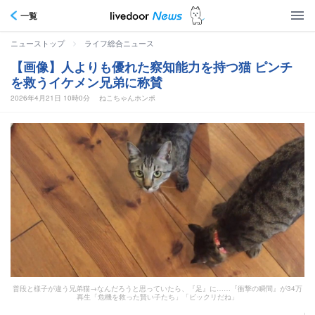
一覧
>
ニューストップ
ライフ総合ニュース
【画像】人よりも優れた察知能力を持つ猫 ピンチ
を救うイケメン兄弟に称賛
2026年4月21日 10時0分
ねこちゃんホンポ
普段と様子が違う兄弟猫→なんだろうと思っていたら、『足』に……『衝撃の瞬間』が34万
再生「危機を救った賢い子たち」「ビックリだね」