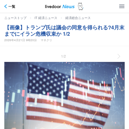
一覧
>
>
ニューストップ
IT 経済ニュース
経済総合ニュース
【画像】トランプ氏は議会の同意を得られる?4月末
までにイラン危機収束か 1/2
2026年4月21日 9時20分
マネクリ
1/2