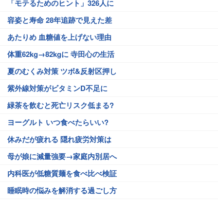
「モテるためのヒント」326人に
容姿と寿命 28年追跡で見えた差
あたりめ 血糖値を上げない理由
体重62kg→82kgに 寺田心の生活
夏のむくみ対策 ツボ&反射区押し
紫外線対策がビタミンD不足に
緑茶を飲むと死亡リスク低まる?
ヨーグルト いつ食べたらいい?
休みだが疲れる 隠れ疲労対策は
母が娘に減量強要→家庭内別居へ
内科医が低糖質麺を食べ比べ検証
睡眠時の悩みを解消する過ごし方