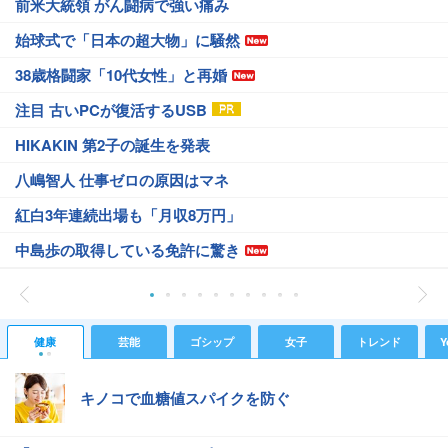
前米大統領 がん闘病で強い痛み
始球式で「日本の超大物」に騒然
38歳格闘家「10代女性」と再婚
注目 古いPCが復活するUSB
HIKAKIN 第2子の誕生を発表
八嶋智人 仕事ゼロの原因はマネ
紅白3年連続出場も「月収8万円」
中島歩の取得している免許に驚き
健康
芸能
ゴシップ
女子
トレンド
Y
キノコで血糖値スパイクを防ぐ