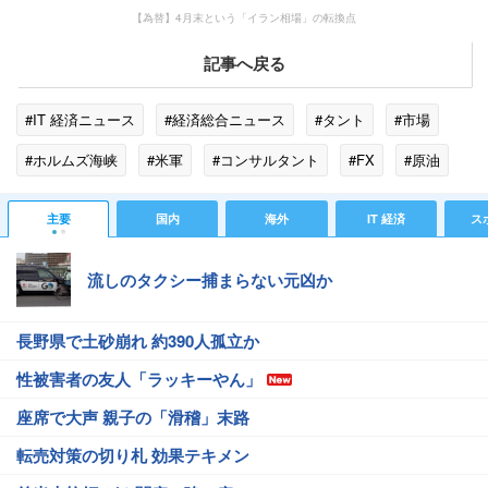
【為替】4月末という「イラン相場」の転換点
記事へ戻る
#IT 経済ニュース
#経済総合ニュース
#タント
#市場
#ホルムズ海峡
#米軍
#コンサルタント
#FX
#原油
#マネックス証券
#イスラエル
#イラン
主要
国内
海外
IT 経済
ス
流しのタクシー捕まらない元凶か
長野県で土砂崩れ 約390人孤立か
性被害者の友人「ラッキーやん」
座席で大声 親子の「滑稽」末路
転売対策の切り札 効果テキメン