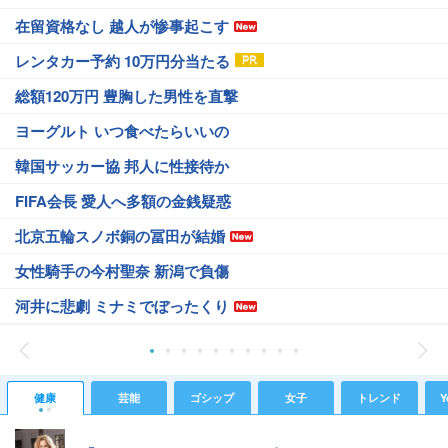
在留資格なし 越人が惨事起こす
レンタカー予約 10万円分当たる
総額120万円 豊胸した男性を直撃
ヨーグルト いつ食べたらいいの
韓国サッカー協 邦人に性接待か
FIFA会長 愛人へ多額の金銭疑惑
北京五輪スノボ銅の冨田が結婚
女性騎手の今村聖奈 新潟で負傷
河井に悲劇 ミナミでぼったくり
健康
芸能
ゴシップ
女子
トレンド
Y