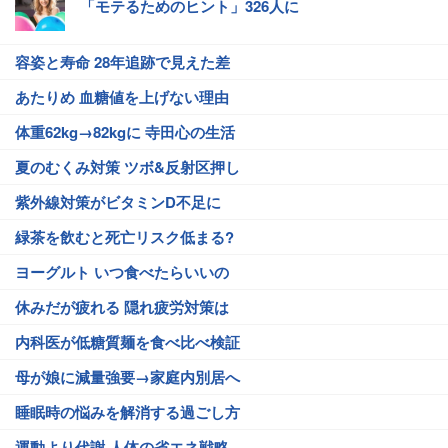
「モテるためのヒント」326人に
容姿と寿命 28年追跡で見えた差
あたりめ 血糖値を上げない理由
体重62kg→82kgに 寺田心の生活
夏のむくみ対策 ツボ&反射区押し
紫外線対策がビタミンD不足に
緑茶を飲むと死亡リスク低まる?
ヨーグルト いつ食べたらいいの
休みだが疲れる 隠れ疲労対策は
内科医が低糖質麺を食べ比べ検証
母が娘に減量強要→家庭内別居へ
睡眠時の悩みを解消する過ごし方
運動より代謝 人体の省エネ戦略