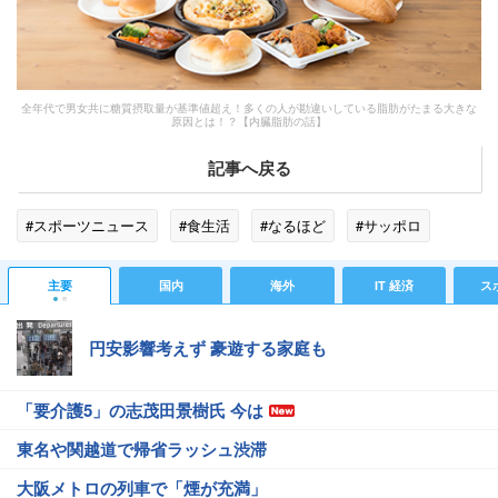
全年代で男女共に糖質摂取量が基準値超え！多くの人が勘違いしている脂肪がたまる大きな
原因とは！？【内臓脂肪の話】
記事へ戻る
#スポーツニュース
#食生活
#なるほど
#サッポロ
主要
国内
海外
IT 経済
ス
円安影響考えず 豪遊する家庭も
「要介護5」の志茂田景樹氏 今は
東名や関越道で帰省ラッシュ渋滞
大阪メトロの列車で「煙が充満」