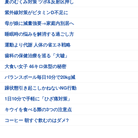
夏のむくみ対策 ツボ&反射区押し
紫外線対策がビタミンD不足に
母が娘に減量強要→家庭内別居へ
睡眠時の悩みを解消する過ごし方
運動より代謝 人体の省エネ戦略
歯科の保健治療を巡る「大嘘」
大食い女子 46キロ体型の秘密
バランスボール毎日10分で20kg減
躁状態引き起こしかねないNG行動
1日10分で手軽に「ひざ痛対策」
キウイを食べる際の3つの注意点
コーヒー 朝すぐ飲むのはダメ?