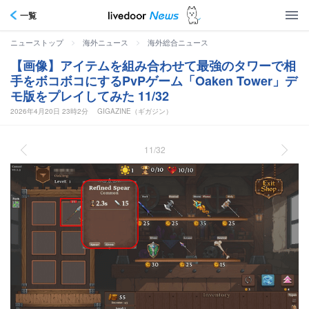
一覧
>
>
ニューストップ
海外ニュース
海外総合ニュース
【画像】アイテムを組み合わせて最強のタワーで相
手をボコボコにするPvPゲーム「Oaken Tower」デ
モ版をプレイしてみた 11/32
2026年4月20日 23時2分
GIGAZINE（ギガジン）
11/32