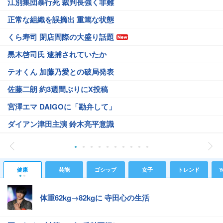
江別集団暴行死 裁判長強く非難
正常な組織を誤摘出 重篤な状態
くら寿司 閉店間際の大盛り話題
黒木啓司氏 逮捕されていたか
テオくん 加藤乃愛との破局発表
佐藤二朗 約3週間ぶりにX投稿
宮澤エマ DAIGOに「勘弁して」
ダイアン津田主演 鈴木亮平意識
健康
芸能
ゴシップ
女子
トレンド
Y
体重62kg→82kgに 寺田心の生活