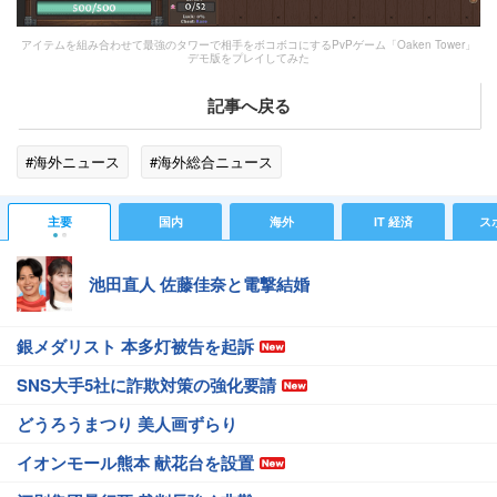
アイテムを組み合わせて最強のタワーで相手をボコボコにするPvPゲーム「Oaken Tower」
デモ版をプレイしてみた
記事へ戻る
#海外ニュース
#海外総合ニュース
主要
国内
海外
IT 経済
ス
池田直人 佐藤佳奈と電撃結婚
銀メダリスト 本多灯被告を起訴
SNS大手5社に詐欺対策の強化要請
どうろうまつり 美人画ずらり
イオンモール熊本 献花台を設置