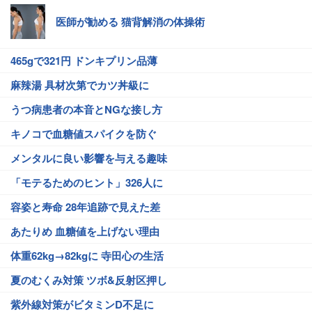
医師が勧める 猫背解消の体操術
465gで321円 ドンキプリン品薄
麻辣湯 具材次第でカツ丼級に
うつ病患者の本音とNGな接し方
キノコで血糖値スパイクを防ぐ
メンタルに良い影響を与える趣味
「モテるためのヒント」326人に
容姿と寿命 28年追跡で見えた差
あたりめ 血糖値を上げない理由
体重62kg→82kgに 寺田心の生活
夏のむくみ対策 ツボ&反射区押し
紫外線対策がビタミンD不足に