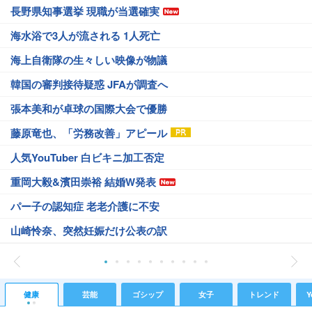
長野県知事選挙 現職が当選確実
海水浴で3人が流される 1人死亡
海上自衛隊の生々しい映像が物議
韓国の審判接待疑惑 JFAが調査へ
張本美和が卓球の国際大会で優勝
藤原竜也、「労務改善」アピール
人気YouTuber 白ビキニ加工否定
重岡大毅&濱田崇裕 結婚W発表
パー子の認知症 老老介護に不安
山崎怜奈、突然妊娠だけ公表の訳
健康
芸能
ゴシップ
女子
トレンド
Y