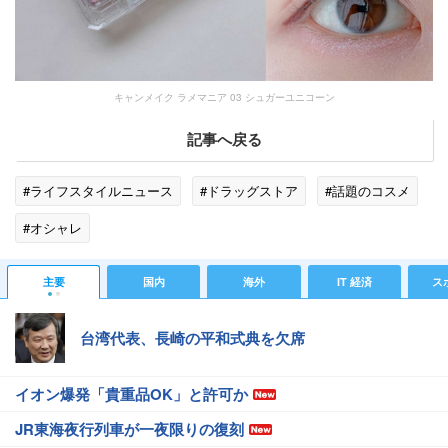
キャンメイク ラメマニア 03 シュガーユニコーン
記事へ戻る
#ライフスタイルニュース
#ドラッグストア
#話題のコスメ
#オシャレ
主要
国内
海外
IT 経済
ス
台湾代表、長崎の平和式典を欠席
イオン爆発「貴重品OK」と許可か
JR東海夜行列車が一夜限りの復刻