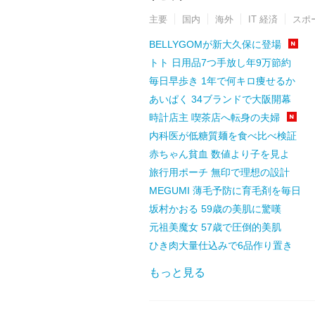
主要
国内
海外
IT 経済
スポ
BELLYGOMが新大久保に登場
トト 日用品7つ手放し年9万節約
毎日早歩き 1年で何キロ痩せるか
あいぱく 34ブランドで大阪開幕
時計店主 喫茶店へ転身の夫婦
内科医が低糖質麺を食べ比べ検証
赤ちゃん貧血 数値より子を見よ
旅行用ポーチ 無印で理想の設計
MEGUMI 薄毛予防に育毛剤を毎日
坂村かおる 59歳の美肌に驚嘆
元祖美魔女 57歳で圧倒的美肌
ひき肉大量仕込みで6品作り置き
もっと見る