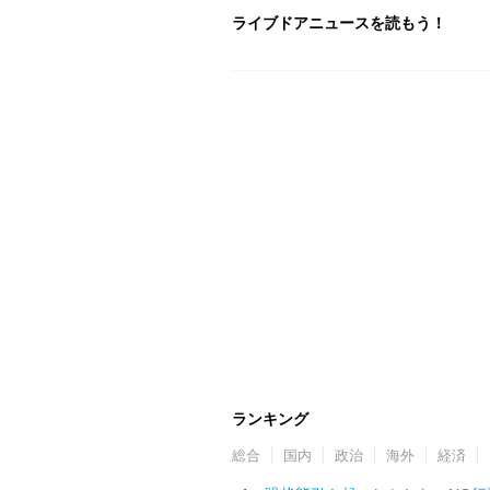
ライブドアニュースを読もう！
ランキング
総合
国内
政治
海外
経済