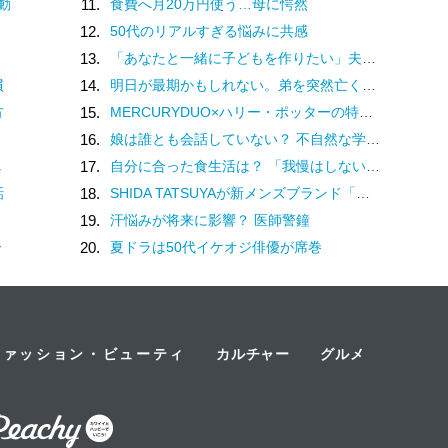
動
11.
食費へ月20万円使う…母に愕然
12.
50代のリアルすぎる悩みに共感
13.
「あなたと一緒に子どもを作りたい」夫の実家でアルバムを見て抱いた気持ち／子どもが欲しいかわかりません（17）
慣
14.
明日が最期かもしれない。弟を突然亡くした私が「死」の準備をする理由
方
15.
MERCURYDUO×ハリー・ポッターの特別コレクション♡魔法界を纏う限定アイテム登場
16.
娘は誰とも会話していない？ 不自然な学校での様子を話す担任は、さらに余計なことを／家族全員でいじめと戦うということ。（3）
し
17.
自分に合った食生活は？ 「我慢はしない」けど「体重は落ちていく」食事内容を模索してみた
話
18.
SHIDA TATSUYAが新メンズブランド「ペドロソ」を立ち上げ
19.
汗悩みが将来に影響？ 医師警鐘
ー
20.
夏ドラは50代イケオジ俳優が席巻
ファッション・ビューティ
カルチャー
グルメ