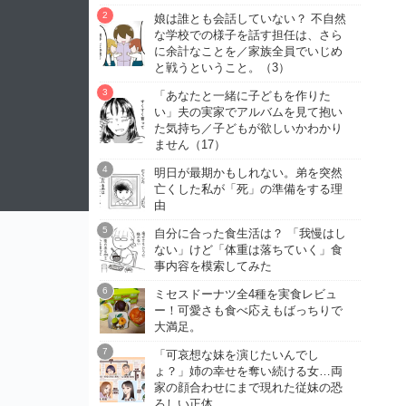
娘は誰とも会話していない？ 不自然
な学校での様子を話す担任は、さら
に余計なことを／家族全員でいじめ
と戦うということ。（3）
「あなたと一緒に子どもを作りた
い」夫の実家でアルバムを見て抱い
た気持ち／子どもが欲しいかわかり
ません（17）
明日が最期かもしれない。弟を突然
亡くした私が「死」の準備をする理
由
自分に合った食生活は？ 「我慢はし
ない」けど「体重は落ちていく」食
事内容を模索してみた
ミセスドーナツ全4種を実食レビュ
ー！可愛さも食べ応えもばっちりで
大満足。
「可哀想な妹を演じたいんでし
ょ？」姉の幸せを奪い続ける女…両
家の顔合わせにまで現れた従妹の恐
ろしい正体