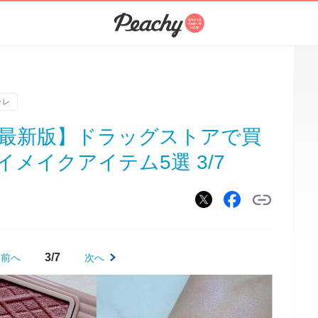
ャレ
6春最新版】ドラッグストアで買
メイクアイテム5選 3/7
3/7
前へ
次へ