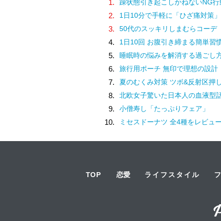
1.
躁状態引き起こしかねないNG行
2.
1日10分で手軽に「ひざ痛対策」
3.
50代のスッキリしまむらコーデ
4.
1日10回 お腹引き締まる簡単習
5.
睡眠時の悩みを解消する過ごし
6.
旅行用ポーチ 無印で理想の設計
7.
夏のむくみ対策 ツボ&反射区押
8.
北欧女子驚いた日本人の血液型
9.
小僧寿し「たっぷりフェア」
10.
ミセスドーナツ 全4種をレビュ
TOP
恋愛
ライフスタイル