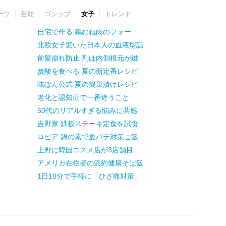
ーツ
芸能
ゴシップ
女子
トレンド
自宅で作る 鶏むね肉のフォー
北欧女子驚いた日本人の血液型話
前髪崩れ防止 剤は内側根元が鍵
炭酸を食べる 夏の新定番レシピ
味ぽん公式 夏の簡単漬けレシピ
老化と認知症で一番違うこと
50代のリアルすぎる悩みに共感
吉野家 鉄板ステーキ定食を試食
ロピア 鍋の素で夏バテ対策ご飯
上野に韓国コスメ店が3店舗目
アメリカ在住者の節約健康そば飯
1日10分で手軽に「ひざ痛対策」