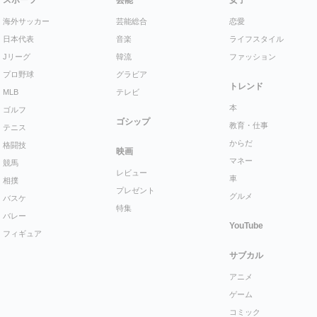
海外サッカー
芸能総合
恋愛
日本代表
音楽
ライフスタイル
Jリーグ
韓流
ファッション
プロ野球
グラビア
トレンド
MLB
テレビ
本
ゴルフ
ゴシップ
教育・仕事
テニス
からだ
格闘技
映画
マネー
競馬
レビュー
車
相撲
プレゼント
グルメ
バスケ
特集
バレー
YouTube
フィギュア
サブカル
アニメ
ゲーム
コミック