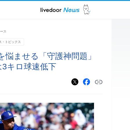
ュース
ス・トピックス
を悩ませる「守護神問題」
は3キロ球速低下