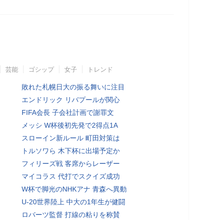
芸能
ゴシップ
女子
トレンド
敗れた札幌日大の振る舞いに注目
エンドリック リバプールが関心
FIFA会長 子会社計画で謝罪文
メッシ W杯後初先発で2得点1A
スローイン新ルール 町田対策は
トルソワら 木下杯に出場予定か
フィリーズ戦 客席からレーザー
マイコラス 代打でスクイズ成功
W杯で脚光のNHKアナ 青森へ異動
U-20世界陸上 中大の1年生が健闘
ロバーツ監督 打線の粘りを称賛