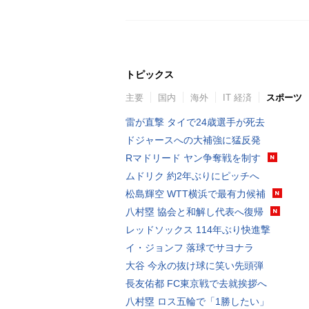
トピックス
主要
国内
海外
IT 経済
スポーツ
雷が直撃 タイで24歳選手が死去
ドジャースへの大補強に猛反発
Rマドリード ヤン争奪戦を制す
ムドリク 約2年ぶりにピッチへ
松島輝空 WTT横浜で最有力候補
八村塁 協会と和解し代表へ復帰
レッドソックス 114年ぶり快進撃
イ・ジョンフ 落球でサヨナラ
大谷 今永の抜け球に笑い先頭弾
長友佑都 FC東京戦で去就挨拶へ
八村塁 ロス五輪で「1勝したい」