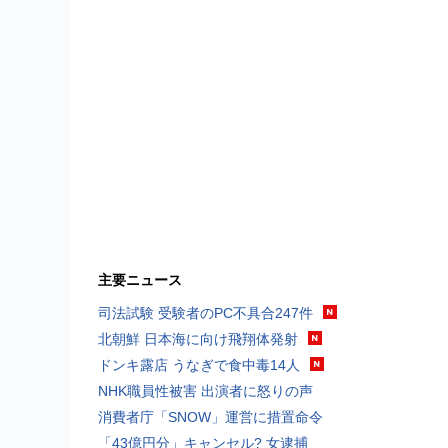
主要ニュース
司法試験 受験者のPC不具合247件
北朝鮮 日本海に向け飛翔体発射
ドンキ露店 うなぎで食中毒14人
NHK職員性被害 出演者に怒りの声
消費者庁「SNOW」運営に措置命令
「43億円分」キャンセル? 女逮捕