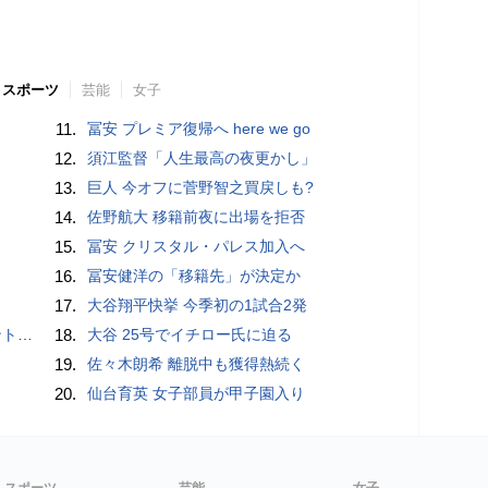
スポーツ
芸能
女子
11.
冨安 プレミア復帰へ here we go
12.
須江監督「人生最高の夜更かし」
13.
巨人 今オフに菅野智之買戻しも?
14.
佐野航大 移籍前夜に出場を拒否
15.
冨安 クリスタル・パレス加入へ
16.
冨安健洋の「移籍先」が決定か
17.
大谷翔平快挙 今季初の1試合2発
”時代
18.
大谷 25号でイチロー氏に迫る
19.
佐々木朗希 離脱中も獲得熱続く
20.
仙台育英 女子部員が甲子園入り
スポーツ
芸能
女子