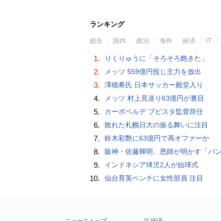
ランキング
総合
国内
政治
海外
経済
IT
1.
りくりゅうに「そろそろ飽きた」
2.
メッツ 559億円投じ主力を放出
3.
澤穂希氏 日本サッカー殿堂入り
4.
メッツ 村上見送り63億円が裏目
5.
カーボベルデ ブビスタ監督辞任
6.
敗れた札幌日大の振る舞いに注目
7.
鈴木彩艶に63億円で再オファーか
8.
阪神・佐藤輝明、恩師が明かす「バント拒否でホームラン」の“やんちゃ坊主
9.
インドネシア球児2人が始球式
10.
仙台育英ベンチに女性部員 注目
ニューストップ
IT 経済