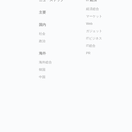
経済総合
主要
マーケット
Web
国内
ガジェット
社会
ITビジネス
政治
IT総合
海外
PR
海外総合
韓国
中国