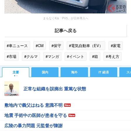
まもなくKia「PV5」が日本導入へ
記事へ戻る
#車ニュース
#CM
#保守
#電気自動車（EV）
#家電
#市場
#クルマ
#マンガ
#イベント
#箱
#考え方
#モデル
#アプリ
#スマートフォン
#家族
主要
国内
海外
IT 経済
ス
#キャンピングカー
正常な組織を誤摘出 重篤な状態
敷地内で義父はねる 意識不明
地震 手術中の医師が患者を守る
広陵の暴力問題 元監督が陳謝