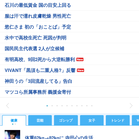
石川の最低賃金 国の目安上回る
服は汗で濡れ皮膚乾燥 男性死亡
悠仁さま 初の「おことば」予定
水中で高校生死亡 死因が判明
国民民主代表選 2人が立候補
有明高校、9回2死から大逆転勝利
VIVANT「黒須も二重人格?」反響
神田うの「3回流産してる」告白
マツコら所属事務所 義援金寄付
健康
芸能
ゴシップ
女子
トレンド
Y
体重62kg→82kgに 寺田心の生活