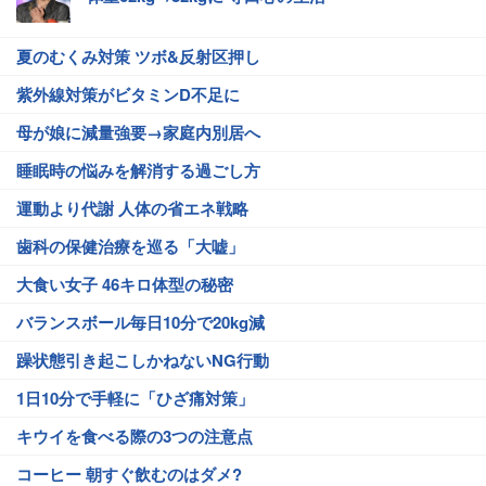
夏のむくみ対策 ツボ&反射区押し
紫外線対策がビタミンD不足に
母が娘に減量強要→家庭内別居へ
睡眠時の悩みを解消する過ごし方
運動より代謝 人体の省エネ戦略
歯科の保健治療を巡る「大嘘」
大食い女子 46キロ体型の秘密
バランスボール毎日10分で20kg減
躁状態引き起こしかねないNG行動
1日10分で手軽に「ひざ痛対策」
キウイを食べる際の3つの注意点
コーヒー 朝すぐ飲むのはダメ?