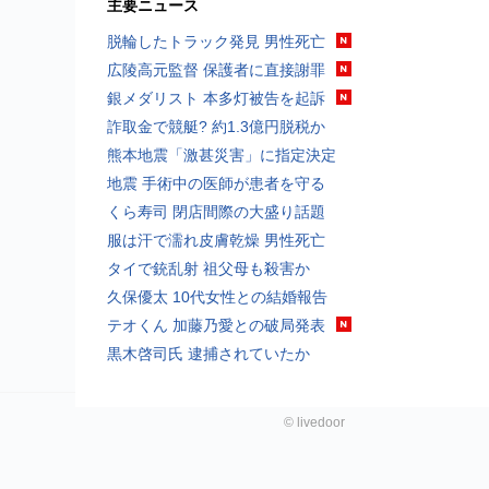
主要ニュース
脱輪したトラック発見 男性死亡
広陵高元監督 保護者に直接謝罪
銀メダリスト 本多灯被告を起訴
詐取金で競艇? 約1.3億円脱税か
熊本地震「激甚災害」に指定決定
地震 手術中の医師が患者を守る
くら寿司 閉店間際の大盛り話題
服は汗で濡れ皮膚乾燥 男性死亡
タイで銃乱射 祖父母も殺害か
久保優太 10代女性との結婚報告
テオくん 加藤乃愛との破局発表
黒木啓司氏 逮捕されていたか
©
livedoor