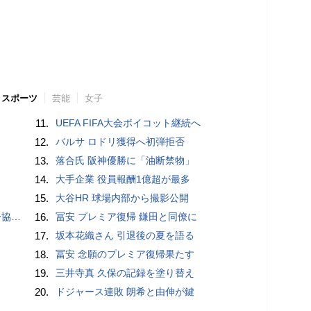
スポーツ
芸能
女子
11.
UEFA FIFA大会ボイコット継続へ
12.
バルサ ロドリ獲得へ初弾拒否
13.
落合氏 阪神優勝に「油断禁物」
14.
大手企業 役員報酬1億超が最多
15.
大谷HR 球場内部から撮影公開
が報道
16.
冨安 プレミア復帰 鎌田と同僚に
17.
坂本花織さん 引退後の夏を語る
18.
冨安 念願のプレミア復帰果たす
19.
三井寺真 久保の記録を塗り替え
20.
ドジャース連敗 朗希と由伸が鍵