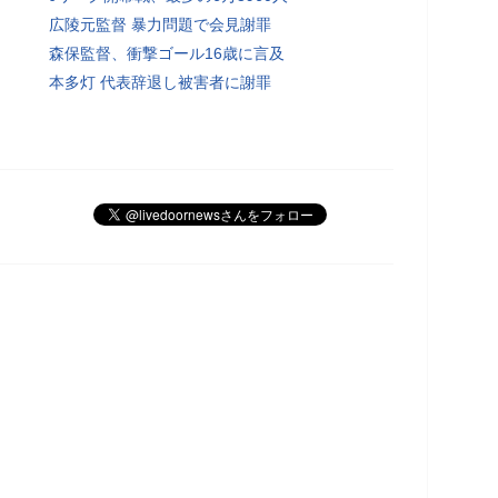
広陵元監督 暴力問題で会見謝罪
森保監督、衝撃ゴール16歳に言及
本多灯 代表辞退し被害者に謝罪