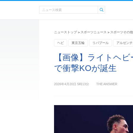
ニューストップ
スポーツニュース
スポーツその他
>
>
ヘビ
東京五輪
リバプール
アルゼンチ
【画像】ライトヘビー
で衝撃KOが誕生
2026年4月20日 5時13分
THE ANSWER