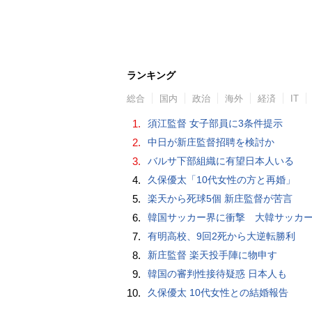
ランキング
総合
国内
政治
海外
経済
IT
1.
須江監督 女子部員に3条件提示
2.
中日が新庄監督招聘を検討か
3.
バルサ下部組織に有望日本人いる
4.
久保優太「10代女性の方と再婚」
5.
楽天から死球5個 新庄監督が苦言
6.
韓国サッカー界に衝撃 大韓サッカー協会に外国人審判への“性的接待”疑惑 韓国メディア
7.
有明高校、9回2死から大逆転勝利
8.
新庄監督 楽天投手陣に物申す
9.
韓国の審判性接待疑惑 日本人も
10.
久保優太 10代女性との結婚報告