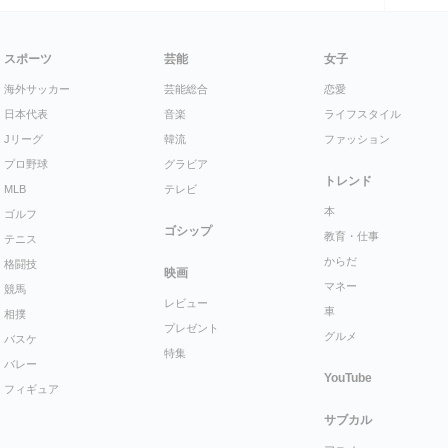
スポーツ
芸能
女子
海外サッカー
芸能総合
恋愛
日本代表
音楽
ライフスタイル
Jリーグ
韓流
ファッション
プロ野球
グラビア
トレンド
MLB
テレビ
本
ゴルフ
ゴシップ
教育・仕事
テニス
からだ
格闘技
映画
マネー
競馬
レビュー
車
相撲
プレゼント
グルメ
バスケ
特集
バレー
YouTube
フィギュア
サブカル