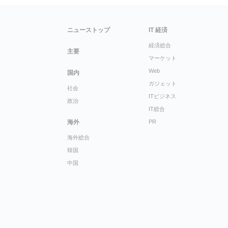
ニューストップ
IT 経済
経済総合
主要
マーケット
Web
国内
ガジェット
社会
ITビジネス
政治
IT総合
海外
PR
海外総合
韓国
中国