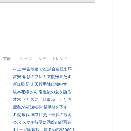
芸能
ゴシップ
女子
トレンド
村上 申告敬遠で22試合連続出塁
冨安 念願のプレミア復帰果たす
新庄監督 楽天投手陣に物申す
坂本花織さん 引退後の夏を語る
才木 ドリスに「仕事ね！」と声
鹿島がAT逆転弾 横浜Mを下す
J1開幕戦 国立に史上最多の観客
今永 スマホ待受に同僚の顔写真
Jリーグ開幕戦、最多の6万3960人