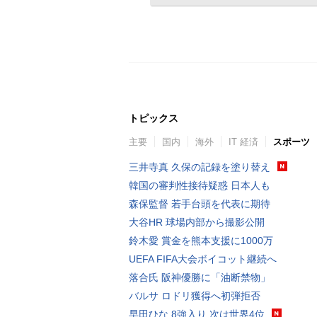
トピックス
主要
国内
海外
IT 経済
スポーツ
三井寺真 久保の記録を塗り替え
韓国の審判性接待疑惑 日本人も
森保監督 若手台頭を代表に期待
大谷HR 球場内部から撮影公開
鈴木愛 賞金を熊本支援に1000万
UEFA FIFA大会ボイコット継続へ
落合氏 阪神優勝に「油断禁物」
バルサ ロドリ獲得へ初弾拒否
早田ひな 8強入り 次は世界4位