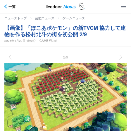
一覧
>
>
ニューストップ
芸能ニュース
ゲームニュース
【画像】「ぽこあポケモン」の新TVCM 協力して建
物を作る松村北斗の街を初公開 2/9
2026年4月20日 4時0分
GAME Watch
2/9