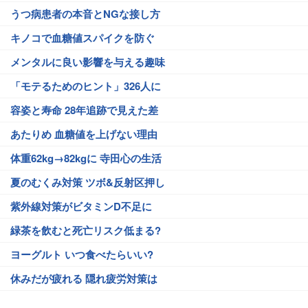
うつ病患者の本音とNGな接し方
キノコで血糖値スパイクを防ぐ
メンタルに良い影響を与える趣味
「モテるためのヒント」326人に
容姿と寿命 28年追跡で見えた差
あたりめ 血糖値を上げない理由
体重62kg→82kgに 寺田心の生活
夏のむくみ対策 ツボ&反射区押し
紫外線対策がビタミンD不足に
緑茶を飲むと死亡リスク低まる?
ヨーグルト いつ食べたらいい?
休みだが疲れる 隠れ疲労対策は