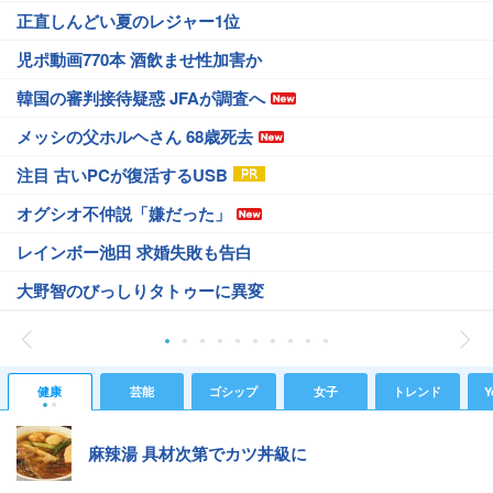
正直しんどい夏のレジャー1位
児ポ動画770本 酒飲ませ性加害か
韓国の審判接待疑惑 JFAが調査へ
メッシの父ホルヘさん 68歳死去
注目 古いPCが復活するUSB
オグシオ不仲説「嫌だった」
レインボー池田 求婚失敗も告白
大野智のびっしりタトゥーに異変
健康
芸能
ゴシップ
女子
トレンド
Y
麻辣湯 具材次第でカツ丼級に