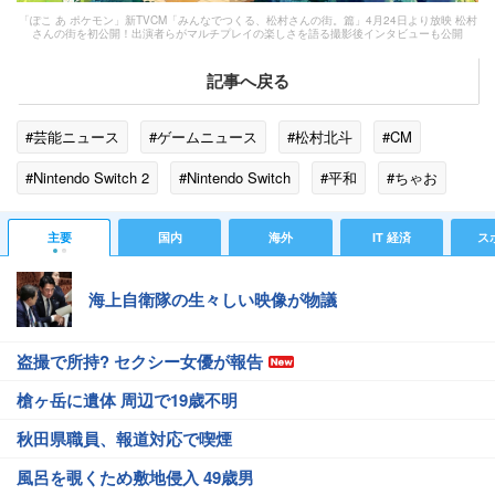
「ぽこ あ ポケモン」新TVCM「みんなでつくる、松村さんの街。篇」4月24日より放映 松村
さんの街を初公開！出演者らがマルチプレイの楽しさを語る撮影後インタビューも公開
記事へ戻る
#芸能ニュース
#ゲームニュース
#松村北斗
#CM
#Nintendo Switch 2
#Nintendo Switch
#平和
#ちゃお
#指原莉乃
#狩野英孝
#ポケモン
#GAM
#激怒
主要
国内
海外
IT 経済
ス
#プロ野球ニュース
海上自衛隊の生々しい映像が物議
盗撮で所持? セクシー女優が報告
槍ヶ岳に遺体 周辺で19歳不明
秋田県職員、報道対応で喫煙
風呂を覗くため敷地侵入 49歳男