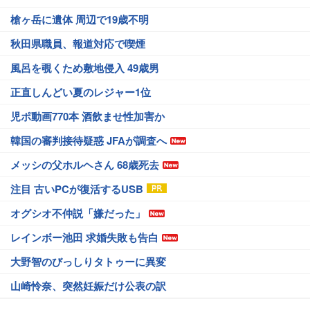
槍ヶ岳に遺体 周辺で19歳不明
秋田県職員、報道対応で喫煙
風呂を覗くため敷地侵入 49歳男
正直しんどい夏のレジャー1位
児ポ動画770本 酒飲ませ性加害か
韓国の審判接待疑惑 JFAが調査へ
メッシの父ホルヘさん 68歳死去
注目 古いPCが復活するUSB
オグシオ不仲説「嫌だった」
レインボー池田 求婚失敗も告白
大野智のびっしりタトゥーに異変
山崎怜奈、突然妊娠だけ公表の訳