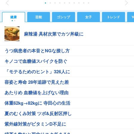
健康
芸能
ゴシップ
女子
トレンド
Y
麻辣湯 具材次第でカツ丼級に
うつ病患者の本音とNGな接し方
キノコで血糖値スパイクを防ぐ
「モテるためのヒント」326人に
容姿と寿命 28年追跡で見えた差
あたりめ 血糖値を上げない理由
体重62kg→82kgに 寺田心の生活
夏のむくみ対策 ツボ&反射区押し
紫外線対策がビタミンD不足に