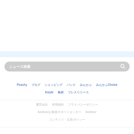
Peachy
ブログ
ショッピング
バンク
みんかぶ
みんかぶChoice
Kstyle
株探
プレスリリース
運営会社
利用規約
プライバシーポリシー
livedoorお客様サポートセンター
livedoor
コンテンツ・広告ポリシー