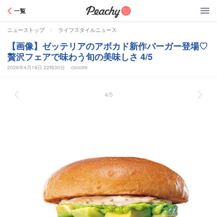
Peachy
一覧
>
ニューストップ
ライフスタイルニュース
【画像】ゼッテリアのアボカド新作バーガー登場♡
贅沢フェアで味わう旬の美味しさ 4/5
2026年4月19日 22時30分
cocotte
4/5