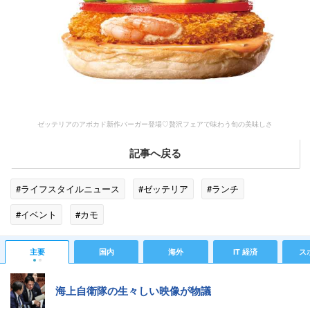
ゼッテリアのアボカド新作バーガー登場♡贅沢フェアで味わう旬の美味しさ
記事へ戻る
#ライフスタイルニュース
#ゼッテリア
#ランチ
#イベント
#カモ
主要
国内
海外
IT 経済
ス
海上自衛隊の生々しい映像が物議