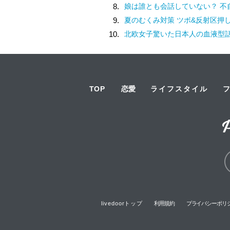
8.
娘は誰とも会話していない？ 不自然な学校での様子を話す担任は、さらに余計なことを／家族全員でいじめ
9.
夏のむくみ対策 ツボ&反射区押
10.
北欧女子驚いた日本人の血液型
TOP
恋愛
ライフスタイル
livedoorトップ
利用規約
プライバシーポリ