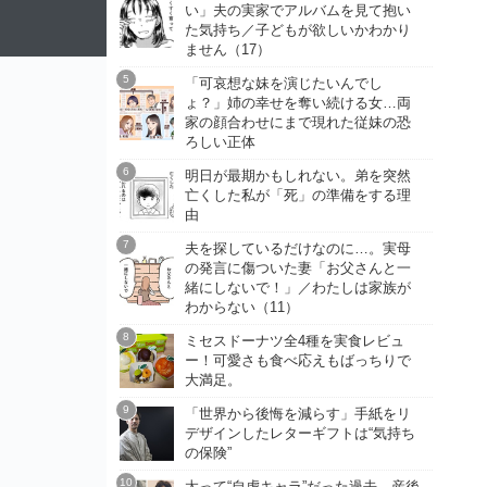
い」夫の実家でアルバムを見て抱い
た気持ち／子どもが欲しいかわかり
ません（17）
「可哀想な妹を演じたいんでし
ょ？」姉の幸せを奪い続ける女…両
家の顔合わせにまで現れた従妹の恐
ろしい正体
明日が最期かもしれない。弟を突然
亡くした私が「死」の準備をする理
由
夫を探しているだけなのに…。実母
の発言に傷ついた妻「お父さんと一
緒にしないで！」／わたしは家族が
わからない（11）
ミセスドーナツ全4種を実食レビュ
ー！可愛さも食べ応えもばっちりで
大満足。
「世界から後悔を減らす」手紙をリ
デザインしたレターギフトは“気持ち
の保険”
太って“自虐キャラ”だった過去 産後