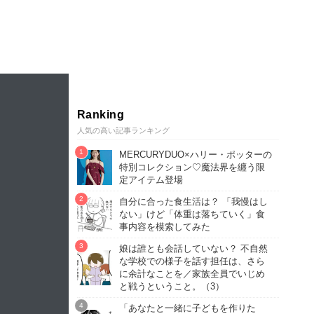
Ranking
人気の高い記事ランキング
MERCURYDUO×ハリー・ポッターの
特別コレクション♡魔法界を纏う限
定アイテム登場
自分に合った食生活は？ 「我慢はし
ない」けど「体重は落ちていく」食
事内容を模索してみた
娘は誰とも会話していない？ 不自然
な学校での様子を話す担任は、さら
に余計なことを／家族全員でいじめ
と戦うということ。（3）
「あなたと一緒に子どもを作りた