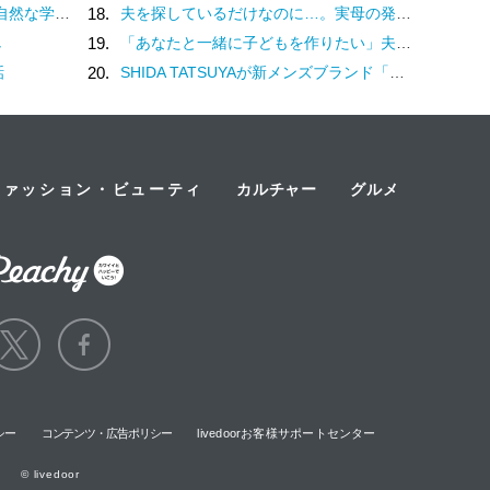
と戦うということ。（3）
18.
夫を探しているだけなのに…。実母の発言に傷ついた妻「お父さんと一緒にしないで！」／わたしは家族がわからない（11）
し
19.
「あなたと一緒に子どもを作りたい」夫の実家でアルバムを見て抱いた気持ち／子どもが欲しいかわかりません（17）
話
20.
SHIDA TATSUYAが新メンズブランド「ペドロソ」を立ち上げ
ファッション・ビューティ
カルチャー
グルメ
シー
コンテンツ・広告ポリシー
livedoorお客様サポートセンター
© livedoor