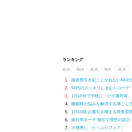
ランキング
総合
国内
政治
海外
経済
1.
躁状態引き起こしかねないNG行
2.
50代のスッキリしまむらコーデ
3.
1日10分で手軽に「ひざ痛対策」
4.
睡眠時の悩みを解消する過ごし
5.
1日10回 お腹引き締まる簡単習
6.
旅行用ポーチ 無印で理想の設計
7.
小僧寿し「たっぷりフェア」