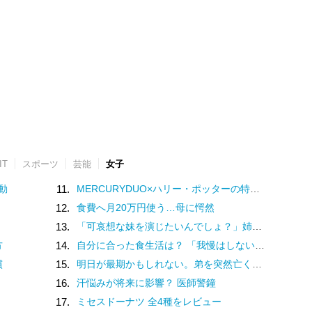
IT
スポーツ
芸能
女子
動
11.
MERCURYDUO×ハリー・ポッターの特別コレクション♡魔法界を纏う限定アイテム登場
12.
食費へ月20万円使う…母に愕然
13.
「可哀想な妹を演じたいんでしょ？」姉の幸せを奪い続ける女…両家の顔合わせにまで現れた従妹の恐ろしい正体
方
14.
自分に合った食生活は？ 「我慢はしない」けど「体重は落ちていく」食事内容を模索してみた
慣
15.
明日が最期かもしれない。弟を突然亡くした私が「死」の準備をする理由
16.
汗悩みが将来に影響？ 医師警鐘
17.
ミセスドーナツ 全4種をレビュー