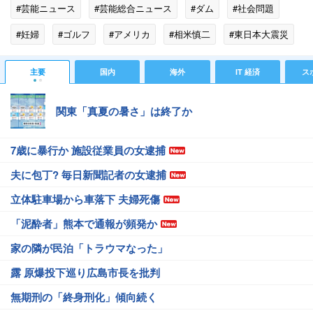
#芸能ニュース
#芸能総合ニュース
#ダム
#社会問題
#妊婦
#ゴルフ
#アメリカ
#相米慎二
#東日本大震災
#パン
#Netflix
#ピル
#洪水
#ゴリ
#フロリダ
主要
国内
海外
IT 経済
ス
#魔女
#津波
関東「真夏の暑さ」は終了か
7歳に暴行か 施設従業員の女逮捕
夫に包丁? 毎日新聞記者の女逮捕
立体駐車場から車落下 夫婦死傷
「泥酔者」熊本で通報が頻発か
家の隣が民泊「トラウマなった」
露 原爆投下巡り広島市長を批判
無期刑の「終身刑化」傾向続く