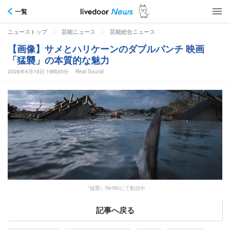
一覧
>
>
ニューストップ
芸能ニュース
芸能総合ニュース
【画像】サメとハリケーンのダブルパンチ 映画
「猛襲」の本質的な魅力
2026年4月19日 19時30分
Real Sound
『猛襲』Netflixにて配信中
記事へ戻る