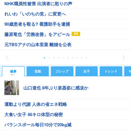
NHK職員性被害 出演者に怒りの声
れいわ「いのちの党」に変更へ
90歳患者を殴る? 看護助手を逮捕
藤原竜也「労務改善」をアピール
元TBSアナの山本里菜 離婚を公表
健康
芸能
ゴシップ
女子
トレンド
Y
山口達也 8年ぶり楽器姿に感涙か
運動より代謝 人体の省エネ戦略
大食い女子 46キロ体型の秘密
バランスボール毎日10分で20kg減