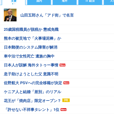
主要
国内
海外
IT 経済
ス
山田五郎さん「アド街」で名言
25歳国税職員が脱税か 懲戒免職
熊本の被災地で「火事場泥棒」か
日本郵便のシステム障害が解消
車中泊で女性死亡 遺族の胸中
日本人が誤解 海外タトゥー事情
息子助けようとした父 意識不明
佐野航大 PSVへの完全移籍が決定
ケニア人と結婚「差別」のリアル
花王が「焼肉店」限定オープン？
「許せない不祥事タレント」1位