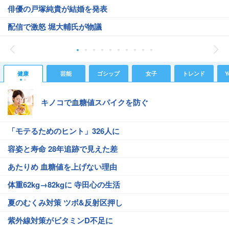
俳優の戸塚純貴が結婚を発表
配信で激怒 堀大輔氏が物議
健康
芸能
ゴシップ
女子
トレンド
Y
キノコで血糖値スパイクを防ぐ
「モテるためのヒント」326人に
容姿と寿命 28年追跡で見えた差
あたりめ 血糖値を上げない理由
体重62kg→82kgに 寺田心の生活
夏のむくみ対策 ツボ&反射区押し
紫外線対策がビタミンD不足に