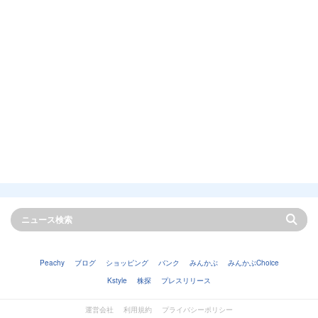
Peachy
ブログ
ショッピング
バンク
みんかぶ
みんかぶChoice
Kstyle
株探
プレスリリース
運営会社
利用規約
プライバシーポリシー