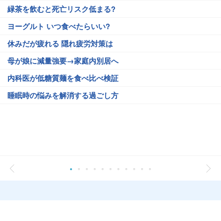
緑茶を飲むと死亡リスク低まる?
ヨーグルト いつ食べたらいい?
休みだが疲れる 隠れ疲労対策は
母が娘に減量強要→家庭内別居へ
内科医が低糖質麺を食べ比べ検証
睡眠時の悩みを解消する過ごし方