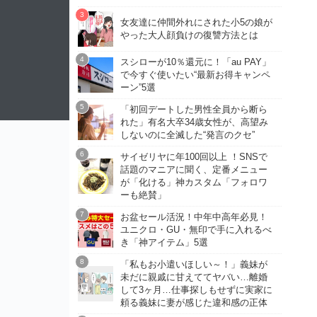
女友達に仲間外れにされた小5の娘が
やった大人顔負けの復讐方法とは
スシローが10％還元に！「au PAY」
で今すぐ使いたい“最新お得キャンペ
ーン”5選
「初回デートした男性全員から断ら
れた」有名大卒34歳女性が、高望み
しないのに全滅した“発言のクセ”
サイゼリヤに年100回以上 ！SNSで
話題のマニアに聞く、定番メニュー
が「化ける」神カスタム「フォロワ
ーも絶賛」
お盆セール活況！中年中高年必見！
ユニクロ・GU・無印で手に入れるべ
き「神アイテム」5選
「私もお小遣いほしい～！」義妹が
未だに親戚に甘えててヤバい…離婚
して3ヶ月…仕事探しもせずに実家に
頼る義妹に妻が感じた違和感の正体