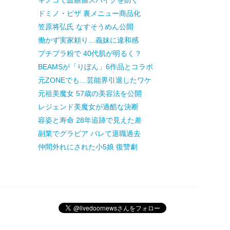
キノコで血糖値スパイクを防ぐ
ドミノ・ピザ 裏メニュー商品化
笠原将弘氏 なすそうめん公開
働かず実家頼り…義妹に違和感
プチプラ粉で 40代肌が明るく？
BEAMSが「りぼん」6作品とコラボ
元ZONEでも…芸能界引退したワケ
元祖美魔女 57歳の美容法を公開
レジェンド美魔女が過酷な決断
容姿と寿命 28年追跡で見えた差
副業でグラビア バレて退職過去
仲間外れにされた小5娘 復讐劇