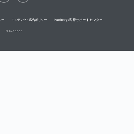
シー
コンテンツ・広告ポリシー
livedoorお客様サポートセンター
© livedoor