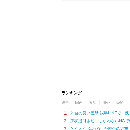
ランキング
総合
国内
政治
海外
経済
1.
外面の良い義母 誤爆LINEで一変
2.
躁状態引き起こしかねないNG行
3.
とうとう脱いだか 予想外の結末