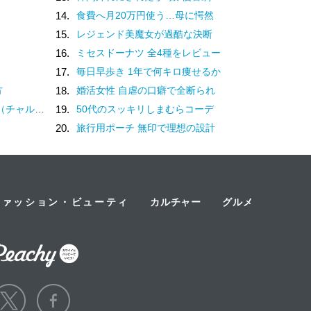
14.
食費へ月20万円使う…母に愕然
15.
レジェンド美魔女が過酷な決断
16.
ミセスドーナツ 全4種をレビュー
17.
毎日早歩き 1年で何キロ痩せるか
方
18.
婚活女性 自虐の口癖で全断られ
？褒め言葉です♡
19.
50代のスッキリしまむらコーデ
20.
旅行用ポーチ 無印で理想の設計
ファッション・ビューティ
カルチャー
グルメ