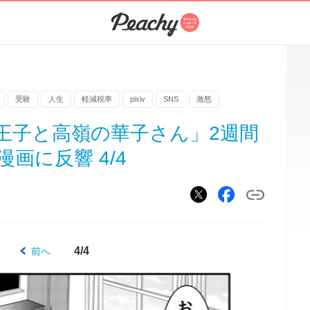
受験
人生
軽減税率
pixiv
SNS
激怒
王子と高嶺の華子さん」2週間
画に反響 4/4
4/4
前へ