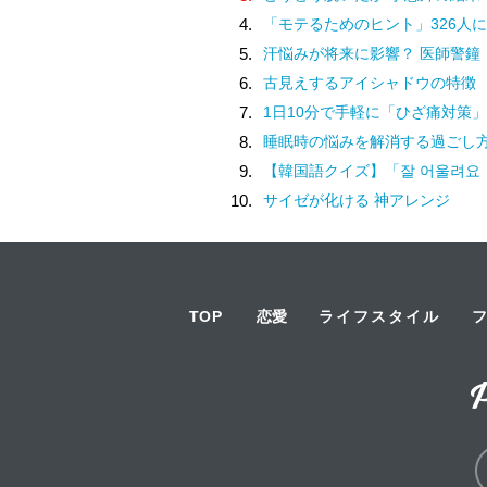
4.
「モテるためのヒント」326人に
5.
汗悩みが将来に影響？ 医師警鐘
6.
古見えするアイシャドウの特徴
7.
1日10分で手軽に「ひざ痛対策」
8.
睡眠時の悩みを解消する過ごし
9.
【韓国語クイズ】「잘 어울려요（チャル オウルリョヨ）」の意味は
10.
サイゼが化ける 神アレンジ
TOP
恋愛
ライフスタイル