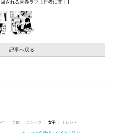
り回される青春ラブ【作者に聞く】
記事へ戻る
ーツ
芸能
ゴシップ
女子
トレンド