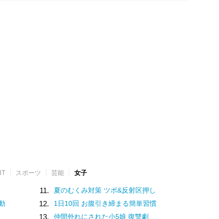
IT
スポーツ
芸能
女子
11.
夏のむくみ対策 ツボ&反射区押し
動
12.
1日10回 お腹引き締まる簡単習慣
13.
仲間外れにされた小5娘 復讐劇