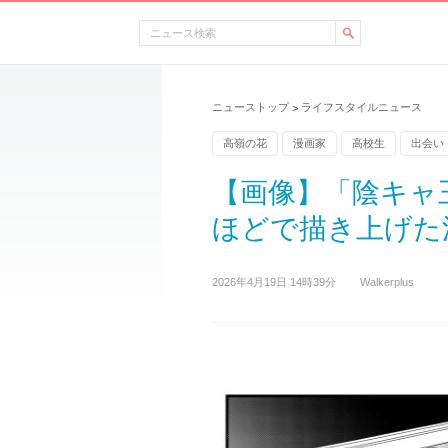
ニューストップ
ライフスタイルニュース
>
高嶺の花
漫画家
高校生
出会い
【画像】「陰キャ
ほどで描き上げた漫
2026年4月19日 14時39分
Walkerplus