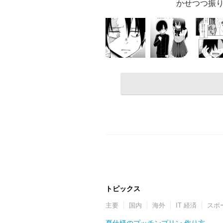
かせつつ振
トピックス
主要
国内
海外
IT 経済
スポ