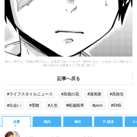
陰キャ男子に「高嶺の華子さん」が本気で迫ってきた!!「期待するな」と自分に言い聞かせつ
つ振り回される青春ラブ【作者に聞く】
記事へ戻る
#ライフスタイルニュース
#高嶺の花
#漫画家
#高校生
#出会い
#受験
#人生
#軽減税率
#pixiv
#SNS
#激怒
主要
国内
海外
IT 経済
ス