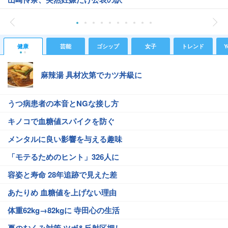
健康
芸能
ゴシップ
女子
トレンド
Y
麻辣湯 具材次第でカツ丼級に
うつ病患者の本音とNGな接し方
キノコで血糖値スパイクを防ぐ
メンタルに良い影響を与える趣味
「モテるためのヒント」326人に
容姿と寿命 28年追跡で見えた差
あたりめ 血糖値を上げない理由
体重62kg→82kgに 寺田心の生活