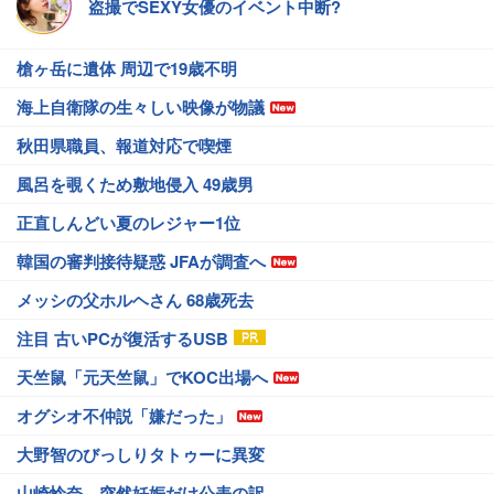
盗撮でSEXY女優のイベント中断?
槍ヶ岳に遺体 周辺で19歳不明
海上自衛隊の生々しい映像が物議
秋田県職員、報道対応で喫煙
風呂を覗くため敷地侵入 49歳男
正直しんどい夏のレジャー1位
韓国の審判接待疑惑 JFAが調査へ
メッシの父ホルヘさん 68歳死去
注目 古いPCが復活するUSB
天竺鼠「元天竺鼠」でKOC出場へ
オグシオ不仲説「嫌だった」
大野智のびっしりタトゥーに異変
山崎怜奈、突然妊娠だけ公表の訳