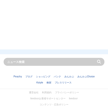
Peachy
ブログ
ショッピング
バンク
みんかぶ
みんかぶChoice
Kstyle
株探
プレスリリース
運営会社
利用規約
プライバシーポリシー
livedoorお客様サポートセンター
livedoor
コンテンツ・広告ポリシー