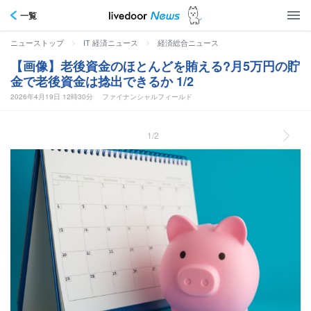
一覧
>
>
ニューストップ
IT 経済ニュース
経済総合ニュース
【画像】老後資金のほとんどを賄える?月5万円の貯
金で老後資金は捻出できるか 1/2
2026年4月19日 12時30分
ファイナンシャルフィールド
1/2