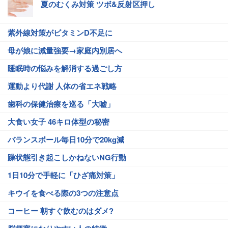
夏のむくみ対策 ツボ&反射区押し
紫外線対策がビタミンD不足に
母が娘に減量強要→家庭内別居へ
睡眠時の悩みを解消する過ごし方
運動より代謝 人体の省エネ戦略
歯科の保健治療を巡る「大嘘」
大食い女子 46キロ体型の秘密
バランスボール毎日10分で20kg減
躁状態引き起こしかねないNG行動
1日10分で手軽に「ひざ痛対策」
キウイを食べる際の3つの注意点
コーヒー 朝すぐ飲むのはダメ?