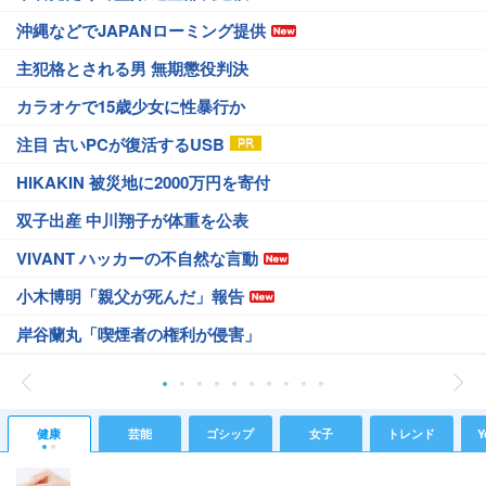
沖縄などでJAPANローミング提供
主犯格とされる男 無期懲役判決
カラオケで15歳少女に性暴行か
注目 古いPCが復活するUSB
HIKAKIN 被災地に2000万円を寄付
双子出産 中川翔子が体重を公表
VIVANT ハッカーの不自然な言動
小木博明「親父が死んだ」報告
岸谷蘭丸「喫煙者の権利が侵害」
健康
芸能
ゴシップ
女子
トレンド
Y