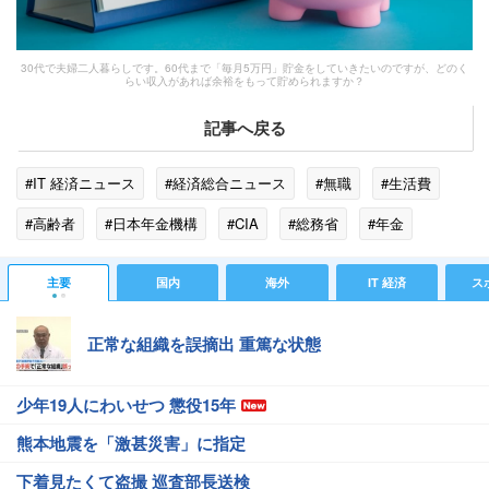
30代で夫婦二人暮らしです。60代まで「毎月5万円」貯金をしていきたいのですが、どのく
らい収入があれば余裕をもって貯められますか？
記事へ戻る
#IT 経済ニュース
#経済総合ニュース
#無職
#生活費
#高齢者
#日本年金機構
#CIA
#総務省
#年金
主要
国内
海外
IT 経済
ス
正常な組織を誤摘出 重篤な状態
少年19人にわいせつ 懲役15年
熊本地震を「激甚災害」に指定
下着見たくて盗撮 巡査部長送検