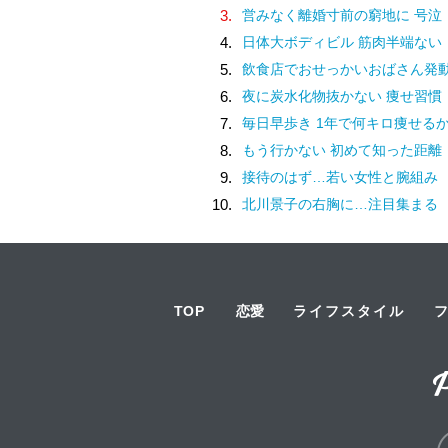
3.
営みなく離婚寸前の窮地に 号泣
4.
日体大ボディビル 筋肉半端ない
5.
飲食店でおせっかいおばさん発
6.
夜に炭水化物抜かない 痩せ習慣
7.
毎日早歩き 1年で何キロ痩せる
8.
もう行かない 初めて知った距離
9.
接待のはず…若い女性と腕組み
10.
北川景子の右胸に…注目集まる
TOP
恋愛
ライフスタイル