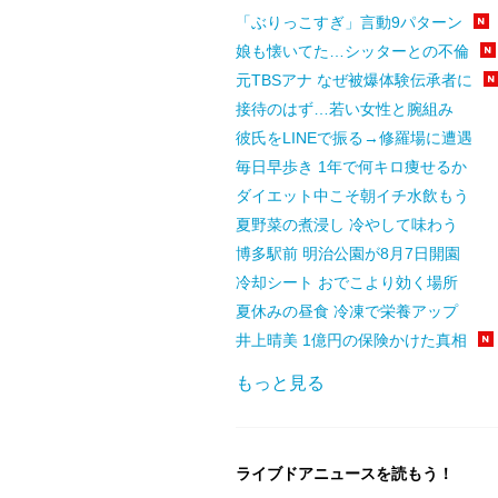
「ぶりっこすぎ」言動9パターン
娘も懐いてた…シッターとの不倫
元TBSアナ なぜ被爆体験伝承者に
接待のはず…若い女性と腕組み
彼氏をLINEで振る→修羅場に遭遇
毎日早歩き 1年で何キロ痩せるか
ダイエット中こそ朝イチ水飲もう
夏野菜の煮浸し 冷やして味わう
博多駅前 明治公園が8月7日開園
冷却シート おでこより効く場所
夏休みの昼食 冷凍で栄養アップ
井上晴美 1億円の保険かけた真相
もっと見る
ライブドアニュースを読もう！