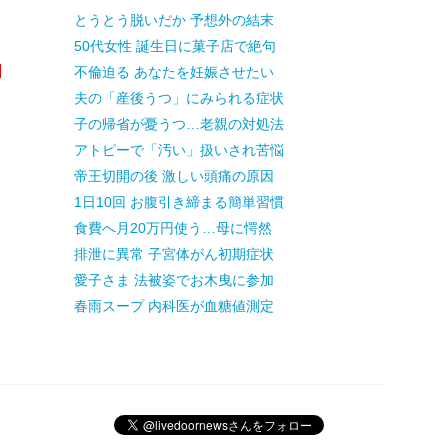
とうとう脱いだか 予想外の結末
50代女性 誕生日に菓子店で絶句
不倫迫る あなたを妊娠させたい
夫の「産後うつ」にみられる症状
子の帰省が憂うつ…老親の対処法
アトピーで「汚い」扱いされ苦悩
帝王切開の後 激しい頭痛の原因
1日10回 お腹引き締まる簡単習慣
食費へ月20万円使う…母に愕然
排泄に異常 子宮体がん初期症状
愛子さま 法被姿でお木曳に参加
春雨スープ 内科医が血糖値測定