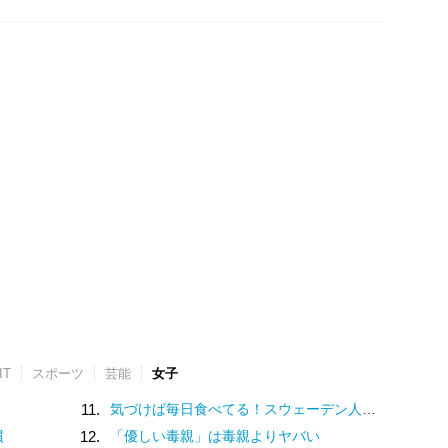
IT
スポーツ
芸能
女子
11.
気づけば毎日食べてる！スウェーデン人漫画家がリピートし続ける日本の定番食
慣
12.
「優しい毒親」は毒親よりヤバい