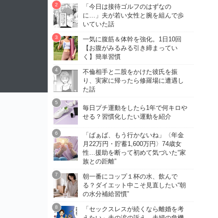
「今日は接待ゴルフのはずなの
に…」夫が若い女性と腕を組んで歩
いていた話
一気に腹筋＆体幹を強化。1日10回
【お腹がみるみる引き締まってい
く】簡単習慣
不倫相手と二股をかけた彼氏を振
り、実家に帰ったら修羅場に遭遇し
た話
毎日プチ運動をしたら1年で何キロや
せる？習慣化したい運動を紹介
「ばぁば、もう行かないね」〈年金
月22万円・貯蓄1,600万円〉74歳女
性…援助を断って初めて気づいた“家
族との距離”
朝一番にコップ１杯の水、飲んで
る？ダイエット中こそ見直したい“朝
の水分補給習慣”
「セックスレスが続くなら離婚を考
えたい」夫の涙の訴え…夫婦の危機