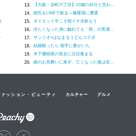
13.
【大阪・谷町六丁目】10歳の自分と交わした約束。名店での猛修業を経てオープンした「ma journée（マジョルネ）」が提案する、日常に寄り添うフランス菓子
14.
彼氏をLINEで振る→修羅場に遭遇
動
15.
ダイエット中こそ朝イチ水飲もう
16.
冷たくなった弟に触れても「死」の実感がなかった姉。納棺の時に現実を突きつけられて
か
17.
サンリオ×はなまるうどんコラボ
18.
結婚願ったら 相手に妻がいた
19.
木下優樹菜の長女に注目集まる
20.
娘のお見舞いに来ず、亡くなった後は笑顔を浮かべる母親。冷たすぎる態度に、一つの疑惑が頭をよぎる…／ナース漫画
ファッション・ビューティ
カルチャー
グルメ