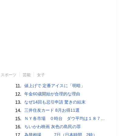
スポーツ
芸能
女子
11.
値上げで 定番アイスに「明暗」
12.
年金60歳開始が合理的な理由
13.
なぜ14回も忌引申請 驚きの結末
14.
三井住友カード 8月お得11選
15.
ＮＹ各市場 ０時台 ダウ平均は１８７ドル安 ナスダックはプラス圏に浮上
16.
ちいかわ映画 灰色の島民の罪
17.
為替相場 7日（日本時間 2時）