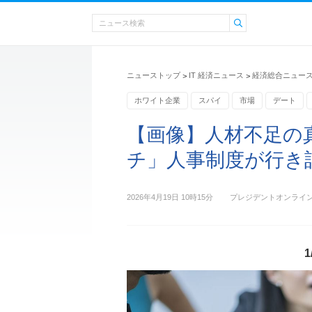
ニューストップ
IT 経済ニュース
経済総合ニュー
>
>
ホワイト企業
スパイ
市場
デート
トーマツ
【画像】人材不足の
チ」人事制度が行き詰
2026年4月19日 10時15分
プレジデントオンライ
1