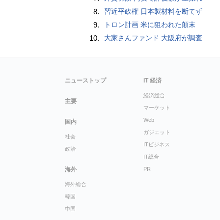
8.
習近平政権 日本製材料を断てず
9.
トロン計画 米に狙われた顛末
10.
大家さんファンド 大阪府が調査
ニューストップ
IT 経済
経済総合
主要
マーケット
Web
国内
ガジェット
社会
ITビジネス
政治
IT総合
海外
PR
海外総合
韓国
中国