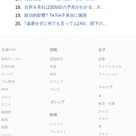
18.
台所を見れば認知症の予兆がわかる…介護のプロが断言｢物忘れ｣よりも早く気づける"食卓の異変"
19.
政治的影響? TikTok不具合に困惑
20.
｢遠慮せずに何でも言って｣はNG…部下の本音を引き出す｢できる上司｣が使っている"言い換えフレーズ"
スポーツ
芸能
女子
海外サッカー
芸能総合
恋愛
日本代表
音楽
ライフスタイル
Jリーグ
韓流
ファッション
プロ野球
グラビア
トレンド
MLB
テレビ
本
ゴルフ
ゴシップ
教育・仕事
テニス
からだ
格闘技
映画
マネー
競馬
レビュー
車
相撲
プレゼント
グルメ
バスケ