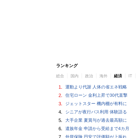
ランキング
総合
国内
政治
海外
経済
IT
1.
運動より代謝 人体の省エネ戦略
2.
住宅ローン 金利上昇で30代直撃
3.
ジェットスター 機内棚が有料に
4.
シニアが夜行バス利用 体験語る
5.
大手企業 夏賞与が過去最高額に
6.
遺族年金 申請から受給まで4カ月
7.
外貨保険 円安で評価額が上振れ