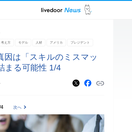
ス
考え方
モデル
人材
アメリカ
プレジデント
真因は「スキルのミスマッ
まる可能性 1/4
ン
/4
次へ