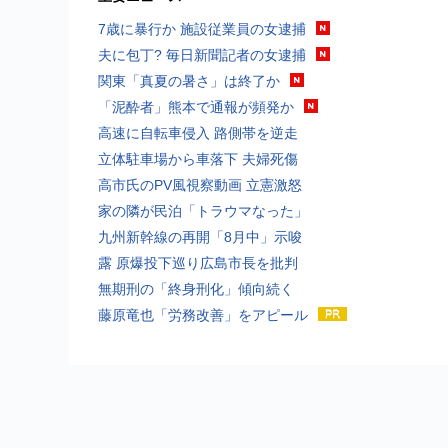
7歳に暴行か 施設従業員の女逮捕
夫に包丁? 毎日新聞記者の女逮捕
関東「真夏の暑さ」は終了か
「泥酔者」熊本で通報が頻発か
高速に自転車侵入 路側帯を逆走
立体駐車場から車落下 夫婦死傷
高市氏のPV風視察動画 立憲激怒
家の隣が民泊「トラウマなった」
九州新幹線の再開「8月中」示唆
露 原爆投下巡り広島市長を批判
無期刑の「終身刑化」傾向続く
藤原竜也「労務改善」をアピール