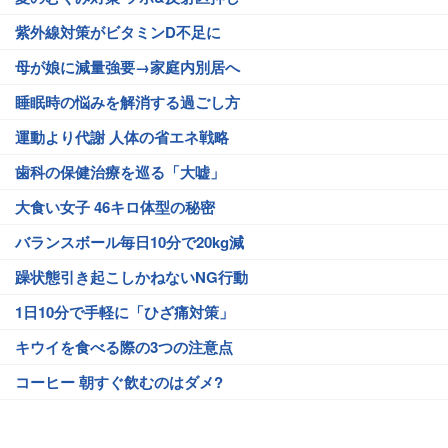
紫外線対策がビタミンD不足に
母が娘に減量強要→家庭内別居へ
睡眠時の悩みを解消する過ごし方
運動より代謝 人体の省エネ戦略
歯科の保健治療を巡る「大嘘」
大食い女子 46キロ体型の秘密
バランスボール毎日10分で20kg減
躁状態引き起こしかねないNG行動
1日10分で手軽に「ひざ痛対策」
キウイを食べる際の3つの注意点
コーヒー 朝すぐ飲むのはダメ?