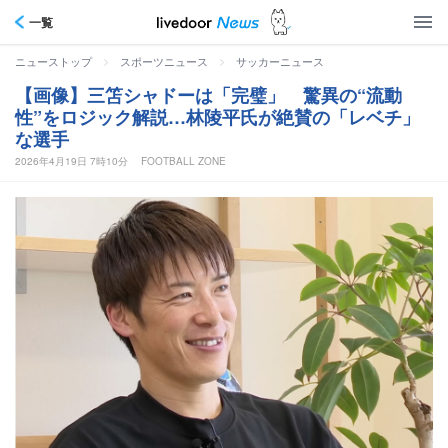
一覧
>
>
ニューストップ
スポーツニュース
サッカーニュース
【画像】三笘シャドーは「完璧」 驚異の“流動
性”をロジック解説…林陵平氏が絶賛の「レベチ」
な選手
2026年4月19日 7時10分
FOOTBALL ZONE