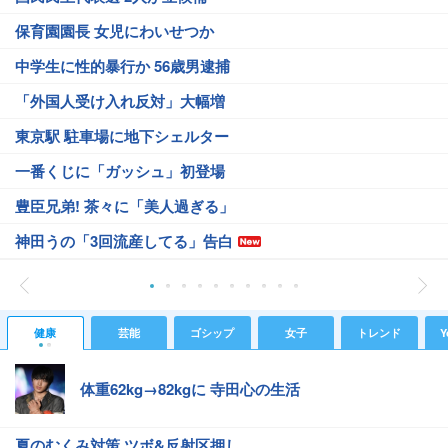
保育園園長 女児にわいせつか
中学生に性的暴行か 56歳男逮捕
「外国人受け入れ反対」大幅増
東京駅 駐車場に地下シェルター
一番くじに「ガッシュ」初登場
豊臣兄弟! 茶々に「美人過ぎる」
神田うの「3回流産してる」告白
健康
芸能
ゴシップ
女子
トレンド
Y
体重62kg→82kgに 寺田心の生活
夏のむくみ対策 ツボ&反射区押し