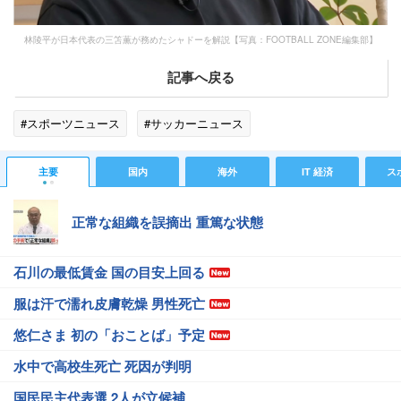
林陵平が日本代表の三笘薫が務めたシャドーを解説【写真：FOOTBALL ZONE編集部】
記事へ戻る
#スポーツニュース
#サッカーニュース
主要
国内
海外
IT 経済
ス
正常な組織を誤摘出 重篤な状態
石川の最低賃金 国の目安上回る
服は汗で濡れ皮膚乾燥 男性死亡
悠仁さま 初の「おことば」予定
水中で高校生死亡 死因が判明
国民民主代表選 2人が立候補