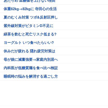
あたりめ 血糖値を上げない理由
体重62kg→82kgに 寺田心の生活
夏のむくみ対策 ツボ&反射区押し
紫外線対策がビタミンD不足に
緑茶を飲むと死亡リスク低まる?
ヨーグルト いつ食べたらいい?
休みだが疲れる 隠れ疲労対策は
母が娘に減量強要→家庭内別居へ
内科医が低糖質麺を食べ比べ検証
睡眠時の悩みを解消する過ごし方