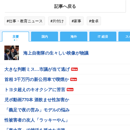
記事へ戻る
#仕事・教育ニュース
#片付け
#家事
#食卓
主要
国内
海外
IT 経済
ス
海上自衛隊の生々しい映像が物議
大きな判断ミス…市議が当て逃げ
首相 3千万円の新公用車で喫煙か
トヨタ超えのキオクシアに苦言
児ポ動画770本 酒飲ませ性加害か
「義足で夜の営み」モデルの悩み
性被害者の友人「ラッキーやん」