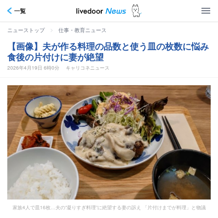
一覧
>
ニューストップ
仕事・教育ニュース
【画像】夫が作る料理の品数と使う皿の枚数に悩み
食後の片付けに妻が絶望
2026年4月19日 6時0分
キャリコネニュース
家族4人で皿16枚…夫の“凝りすぎ料理”に絶望する妻の訴え 「片付けまでが料理」と物議