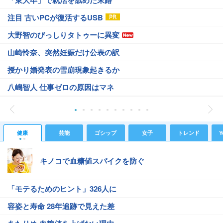
「東大卒」で就活を舐めた末路
注目 古いPCが復活するUSB
大野智のびっしりタトゥーに異変
山崎怜奈、突然妊娠だけ公表の訳
授かり婚発表の雪崩現象起きるか
八嶋智人 仕事ゼロの原因はマネ
健康
芸能
ゴシップ
女子
トレンド
Y
キノコで血糖値スパイクを防ぐ
「モテるためのヒント」326人に
容姿と寿命 28年追跡で見えた差