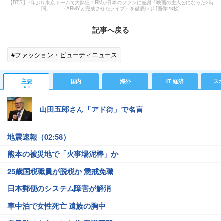
【BTS】7年ぶり東京ドームで大熱狂！RMが日本のファンに感謝「映画の主人公になった2時
間」――〈ARMYと完成させたライブ〉を徹底レポ [画像23枚]
記事へ戻る
#ファッション・ビューティニュース
主要
国内
海外
IT 経済
ス
山田五郎さん「アド街」で名言
地震速報（02:58）
熊本の被災地で「火事場泥棒」か
25歳国税職員が脱税か 懲戒免職
日本郵便のシステム障害が解消
車中泊で女性死亡 遺族の胸中