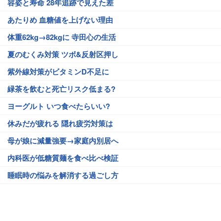
容姿と寿命 28年追跡で見えた差
あたりめ 血糖値を上げない理由
体重62kg→82kgに 寺田心の生活
夏のむくみ対策 ツボ&反射区押し
紫外線対策がビタミンD不足に
緑茶を飲むと死亡リスク低まる?
ヨーグルト いつ食べたらいい?
休みだが疲れる 隠れ疲労対策は
母が娘に減量強要→家庭内別居へ
内科医が低糖質麺を食べ比べ検証
睡眠時の悩みを解消する過ごし方