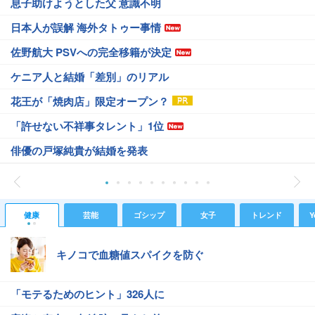
息子助けようとした父 意識不明
日本人が誤解 海外タトゥー事情
佐野航大 PSVへの完全移籍が決定
ケニア人と結婚「差別」のリアル
花王が「焼肉店」限定オープン？
「許せない不祥事タレント」1位
俳優の戸塚純貴が結婚を発表
健康
芸能
ゴシップ
女子
トレンド
Y
キノコで血糖値スパイクを防ぐ
「モテるためのヒント」326人に