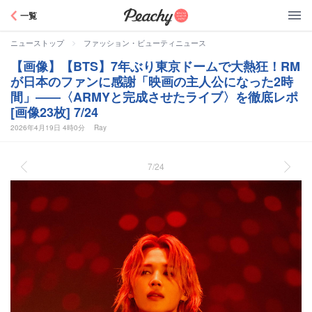
Peachy
一覧
>
ニューストップ
ファッション・ビューティニュース
【画像】【BTS】7年ぶり東京ドームで大熱狂！RM
が日本のファンに感謝「映画の主人公になった2時
間」――〈ARMYと完成させたライブ〉を徹底レポ
[画像23枚] 7/24
2026年4月19日 4時0分
Ray
7/24