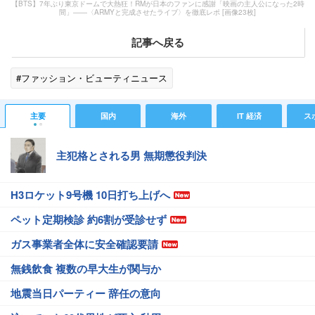
【BTS】7年ぶり東京ドームで大熱狂！RMが日本のファンに感謝「映画の主人公になった2時
間」――〈ARMYと完成させたライブ〉を徹底レポ [画像23枚]
記事へ戻る
#ファッション・ビューティニュース
主要
国内
海外
IT 経済
ス
主犯格とされる男 無期懲役判決
H3ロケット9号機 10日打ち上げへ
ペット定期検診 約6割が受診せず
ガス事業者全体に安全確認要請
無銭飲食 複数の早大生が関与か
地震当日パーティー 辞任の意向