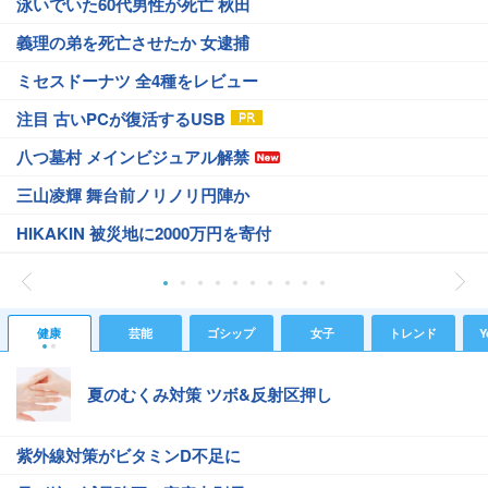
泳いでいた60代男性が死亡 秋田
義理の弟を死亡させたか 女逮捕
ミセスドーナツ 全4種をレビュー
注目 古いPCが復活するUSB
八つ墓村 メインビジュアル解禁
三山凌輝 舞台前ノリノリ円陣か
HIKAKIN 被災地に2000万円を寄付
健康
芸能
ゴシップ
女子
トレンド
Y
夏のむくみ対策 ツボ&反射区押し
紫外線対策がビタミンD不足に