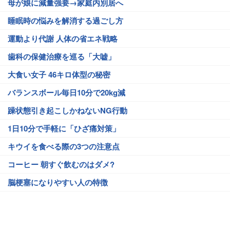
母が娘に減量強要→家庭内別居へ
睡眠時の悩みを解消する過ごし方
運動より代謝 人体の省エネ戦略
歯科の保健治療を巡る「大嘘」
大食い女子 46キロ体型の秘密
バランスボール毎日10分で20kg減
躁状態引き起こしかねないNG行動
1日10分で手軽に「ひざ痛対策」
キウイを食べる際の3つの注意点
コーヒー 朝すぐ飲むのはダメ?
脳梗塞になりやすい人の特徴