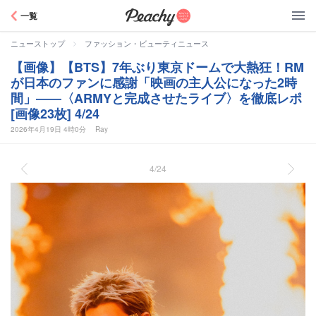
Peachy
一覧
>
ニューストップ
ファッション・ビューティニュース
【画像】【BTS】7年ぶり東京ドームで大熱狂！RM
が日本のファンに感謝「映画の主人公になった2時
間」――〈ARMYと完成させたライブ〉を徹底レポ
[画像23枚] 4/24
2026年4月19日 4時0分
Ray
4/24