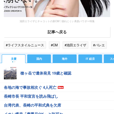
池田エライザとチャコットの新CM♡崩れにくい美肌パウダー特集
記事へ戻る
#ライフスタイルニュース
#CM
#池田エライザ
#バレエ
主要
国内
海外
IT 経済
ス
槍ヶ岳で遺体発見 19歳と確認
各地の海で事故相次ぐ 4人死亡
長崎市長 平和宣言を読み飛ばし
台湾代表、長崎の平和式典を欠席
イオン爆発「貴重品OK」と許可か