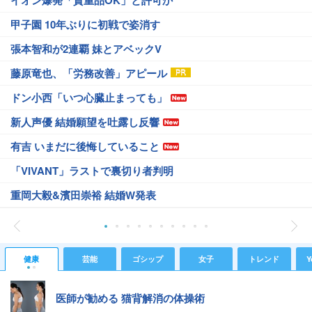
甲子園 10年ぶりに初戦で姿消す
張本智和が2連覇 妹とアベックV
藤原竜也、「労務改善」アピール
ドン小西「いつ心臓止まっても」
新人声優 結婚願望を吐露し反響
有吉 いまだに後悔していること
「VIVANT」ラストで裏切り者判明
重岡大毅&濱田崇裕 結婚W発表
健康
芸能
ゴシップ
女子
トレンド
Y
医師が勧める 猫背解消の体操術