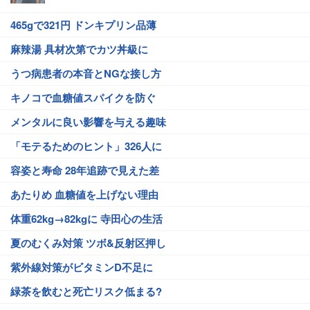
465gで321円 ドンキプリン品薄
麻辣湯 具材次第でカツ丼級に
うつ病患者の本音とNGな接し方
キノコで血糖値スパイクを防ぐ
メンタルに良い影響を与える趣味
「モテるためのヒント」326人に
容姿と寿命 28年追跡で見えた差
あたりめ 血糖値を上げない理由
体重62kg→82kgに 寺田心の生活
夏のむくみ対策 ツボ&反射区押し
紫外線対策がビタミンD不足に
緑茶を飲むと死亡リスク低まる?