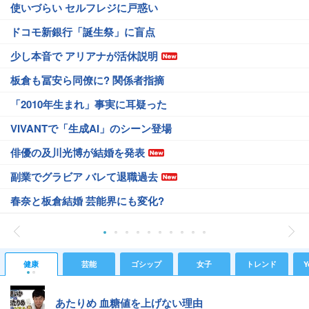
使いづらい セルフレジに戸惑い
ドコモ新銀行「誕生祭」に盲点
少し本音で アリアナが活休説明
板倉も冨安ら同僚に? 関係者指摘
「2010年生まれ」事実に耳疑った
VIVANTで「生成AI」のシーン登場
俳優の及川光博が結婚を発表
副業でグラビア バレて退職過去
春奈と板倉結婚 芸能界にも変化?
健康
芸能
ゴシップ
女子
トレンド
Y
あたりめ 血糖値を上げない理由