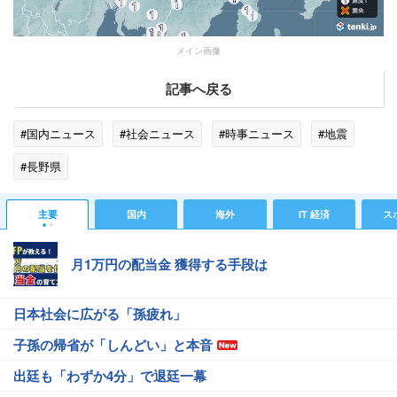
メイン画像
記事へ戻る
#国内ニュース
#社会ニュース
#時事ニュース
#地震
#長野県
主要
国内
海外
IT 経済
ス
月1万円の配当金 獲得する手段は
日本社会に広がる「孫疲れ」
子孫の帰省が「しんどい」と本音
出廷も「わずか4分」で退廷一幕