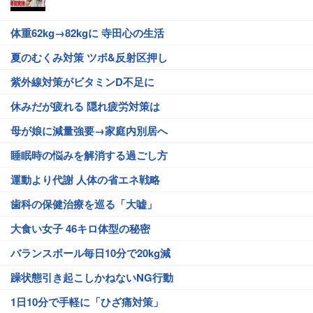
体重62kg→82kgに 寺田心の生活
夏のむくみ対策 ツボ&反射区押し
紫外線対策がビタミンD不足に
休みだが疲れる 隠れ疲労対策は
母が娘に減量強要→家庭内別居へ
睡眠時の悩みを解消する過ごし方
運動より代謝 人体の省エネ戦略
歯科の保健治療を巡る「大嘘」
大食い女子 46キロ体型の秘密
バランスボール毎日10分で20kg減
躁状態引き起こしかねないNG行動
1日10分で手軽に「ひざ痛対策」