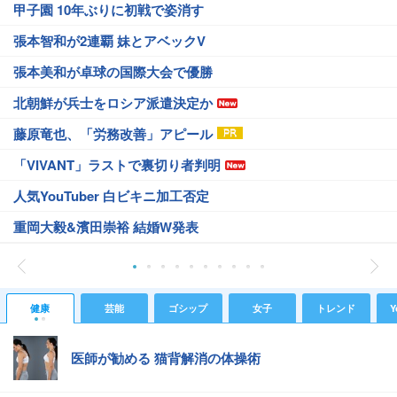
甲子園 10年ぶりに初戦で姿消す
張本智和が2連覇 妹とアベックV
張本美和が卓球の国際大会で優勝
北朝鮮が兵士をロシア派遣決定か
藤原竜也、「労務改善」アピール
「VIVANT」ラストで裏切り者判明
人気YouTuber 白ビキニ加工否定
重岡大毅&濱田崇裕 結婚W発表
健康
芸能
ゴシップ
女子
トレンド
Y
医師が勧める 猫背解消の体操術