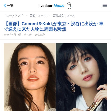
一覧
>
>
ニューストップ
芸能ニュース
芸能総合ニュース
【画像】Cocomi＆Koki,が東京・渋谷に出没か 車
で迎えに来た人物に周囲も騒然
2026年4月18日 11時0分
女性自身