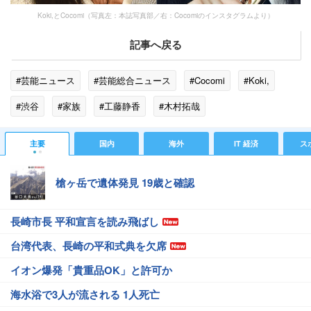
Koki,とCocomi（写真左：本誌写真部／右：Cocomiのインスタグラムより）
記事へ戻る
#芸能ニュース
#芸能総合ニュース
#Cocomi
#Koki,
#渋谷
#家族
#工藤静香
#木村拓哉
主要
国内
海外
IT 経済
ス
槍ヶ岳で遺体発見 19歳と確認
長崎市長 平和宣言を読み飛ばし
台湾代表、長崎の平和式典を欠席
イオン爆発「貴重品OK」と許可か
海水浴で3人が流される 1人死亡