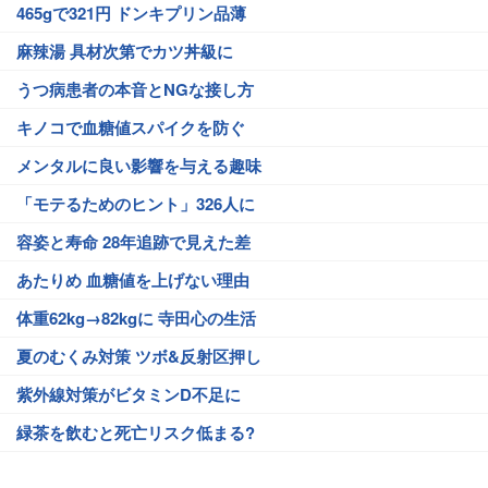
465gで321円 ドンキプリン品薄
麻辣湯 具材次第でカツ丼級に
うつ病患者の本音とNGな接し方
キノコで血糖値スパイクを防ぐ
メンタルに良い影響を与える趣味
「モテるためのヒント」326人に
容姿と寿命 28年追跡で見えた差
あたりめ 血糖値を上げない理由
体重62kg→82kgに 寺田心の生活
夏のむくみ対策 ツボ&反射区押し
紫外線対策がビタミンD不足に
緑茶を飲むと死亡リスク低まる?