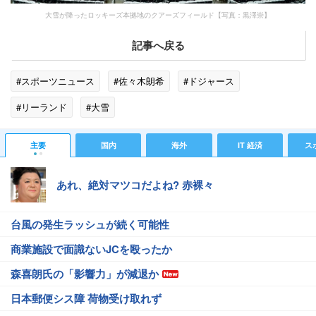
大雪が降ったロッキーズ本拠地のクアーズフィールド【写真：黒澤崇】
記事へ戻る
#スポーツニュース
#佐々木朗希
#ドジャース
#リーランド
#大雪
主要
国内
海外
IT 経済
ス
あれ、絶対マツコだよね? 赤裸々
台風の発生ラッシュが続く可能性
商業施設で面識ないJCを殴ったか
森喜朗氏の「影響力」が減退か
日本郵便シス障 荷物受け取れず