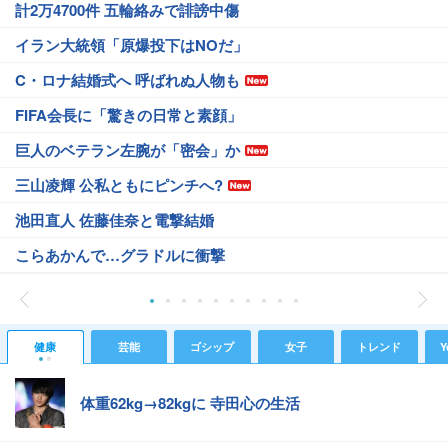
計2万4700件 五輪絡みで誹謗中傷
イラン大統領「原爆投下はNOだ」
C・ロナ結婚式へ 呼ばれぬ人物も
FIFA会長に「驚きの日常と素顔」
巨人のベテラン左腕が「密会」か
三山凌輝 公私ともにピンチへ?
池田直人 佐藤佳奈と電撃結婚
こらあかんで…グラドルに衝撃
健康
芸能
ゴシップ
女子
トレンド
Y
体重62kg→82kgに 寺田心の生活