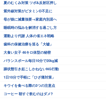
夏のむくみ対策 ツボ&反射区押し
紫外線対策がビタミンD不足に
母が娘に減量強要→家庭内別居へ
睡眠時の悩みを解消する過ごし方
運動より代謝 人体の省エネ戦略
歯科の保健治療を巡る「大嘘」
大食い女子 46キロ体型の秘密
バランスボール毎日10分で20kg減
躁状態引き起こしかねないNG行動
1日10分で手軽に「ひざ痛対策」
キウイを食べる際の3つの注意点
コーヒー 朝すぐ飲むのはダメ?