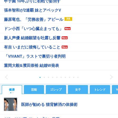
甲子園 10年ぶりに初戦で姿消す
張本智和が2連覇 妹とアベックV
藤原竜也、「労務改善」アピール
ドン小西「いつ心臓止まっても」
新人声優 結婚願望を吐露し反響
有吉 いまだに後悔していること
「VIVANT」ラストで裏切り者判明
重岡大毅&濱田崇裕 結婚W発表
健康
芸能
ゴシップ
女子
トレンド
Y
医師が勧める 猫背解消の体操術