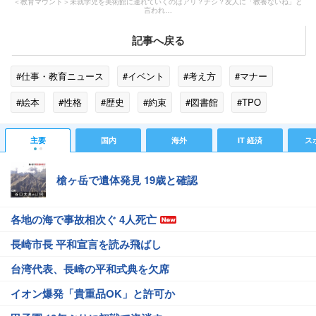
＜教育マウント＞未就学児を美術館に連れていくのはアリ？ナシ？友人に「教養ないね」と
言われ…
記事へ戻る
#仕事・教育ニュース
#イベント
#考え方
#マナー
#絵本
#性格
#歴史
#約束
#図書館
#TPO
#絵画
#水族館
#動物園
主要
国内
海外
IT 経済
ス
槍ヶ岳で遺体発見 19歳と確認
各地の海で事故相次ぐ 4人死亡
長崎市長 平和宣言を読み飛ばし
台湾代表、長崎の平和式典を欠席
イオン爆発「貴重品OK」と許可か