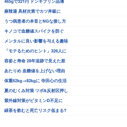
465gで321円 ドンキプリン品薄
麻辣湯 具材次第でカツ丼級に
うつ病患者の本音とNGな接し方
キノコで血糖値スパイクを防ぐ
メンタルに良い影響を与える趣味
「モテるためのヒント」326人に
容姿と寿命 28年追跡で見えた差
あたりめ 血糖値を上げない理由
体重62kg→82kgに 寺田心の生活
夏のむくみ対策 ツボ&反射区押し
紫外線対策がビタミンD不足に
緑茶を飲むと死亡リスク低まる?