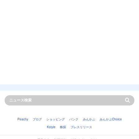
Peachy
ブログ
ショッピング
バンク
みんかぶ
みんかぶChoice
Kstyle
株探
プレスリリース