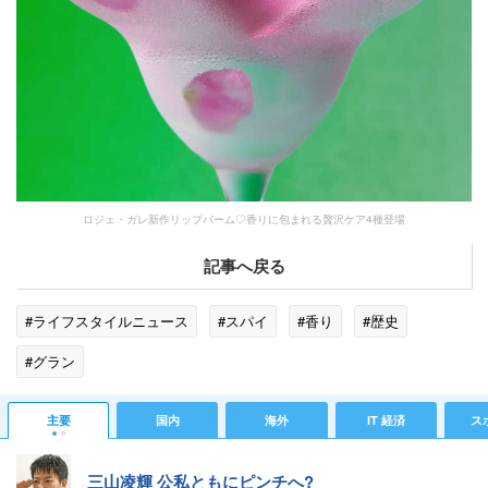
ロジェ・ガレ新作リップバーム♡香りに包まれる贅沢ケア4種登場
記事へ戻る
#ライフスタイルニュース
#スパイ
#香り
#歴史
#グラン
主要
国内
海外
IT 経済
ス
三山凌輝 公私ともにピンチへ?