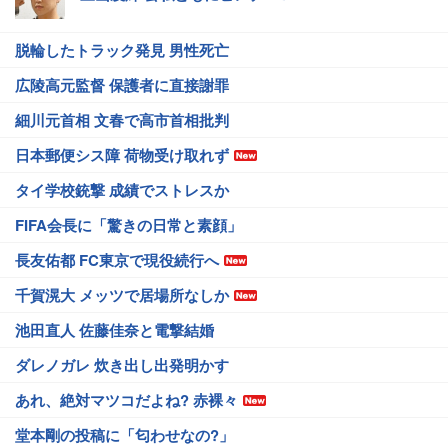
脱輪したトラック発見 男性死亡
広陵高元監督 保護者に直接謝罪
細川元首相 文春で高市首相批判
日本郵便シス障 荷物受け取れず
タイ学校銃撃 成績でストレスか
FIFA会長に「驚きの日常と素顔」
長友佑都 FC東京で現役続行へ
千賀滉大 メッツで居場所なしか
池田直人 佐藤佳奈と電撃結婚
ダレノガレ 炊き出し出発明かす
あれ、絶対マツコだよね? 赤裸々
堂本剛の投稿に「匂わせなの?」