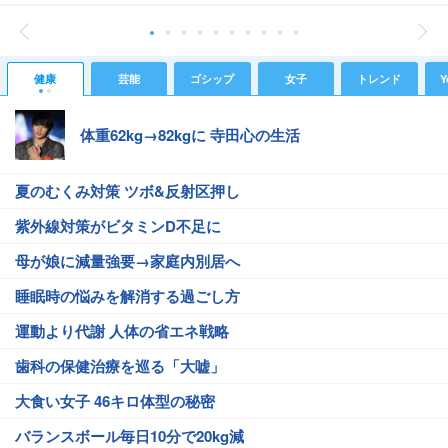
健康
芸能
ゴシップ
女子
トレンド
Y
体重62kg→82kgに 寺田心の生活
夏のむくみ対策 ツボ&反射区押し
紫外線対策がビタミンD不足に
母が娘に減量強要→家庭内別居へ
睡眠時の悩みを解消する過ごし方
運動より代謝 人体の省エネ戦略
歯科の保健治療を巡る「大嘘」
大食い女子 46キロ体型の秘密
バランスボール毎日10分で20kg減