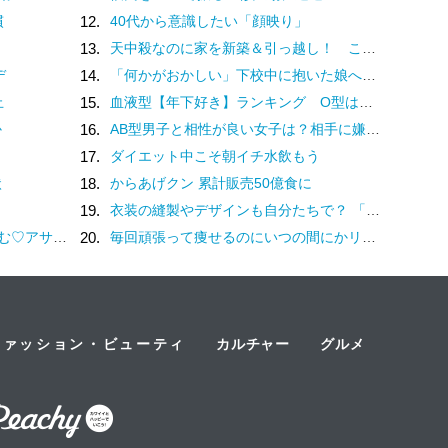
慣
12.
40代から意識したい「顔映り」
13.
天中殺なのに家を新築＆引っ越し！ これって大丈夫？【ユミリーのお悩み相談室】
デ
14.
「何かがおかしい」下校中に抱いた娘への「違和感」。母は学校へ電話するも…／家族全員でいじめと戦うということ。（2）
止
15.
血液型【年下好き】ランキング O型は年下彼の面倒を一生みてあげたい！
か
16.
AB型男子と相性が良い女子は？相手に嫌われないためのトリセツも紹介
17.
ダイエット中こそ朝イチ水飲もう
状
18.
からあげクン 累計販売50億食に
19.
衣装の縫製やデザインも自分たちで？ 「花形」である体育祭の応援合戦がすごい
ムージーの特別企画
20.
毎回頑張って痩せるのにいつの間にかリバウンド。なぜ繰り返すのか、過去の日記を見てみたら
ファッション・ビューティ
カルチャー
グルメ