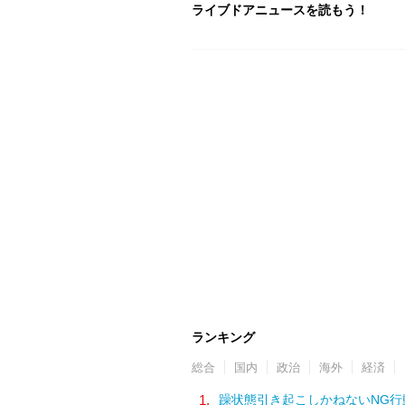
ライブドアニュースを読もう！
ランキング
総合
国内
政治
海外
経済
1.
躁状態引き起こしかねないNG行