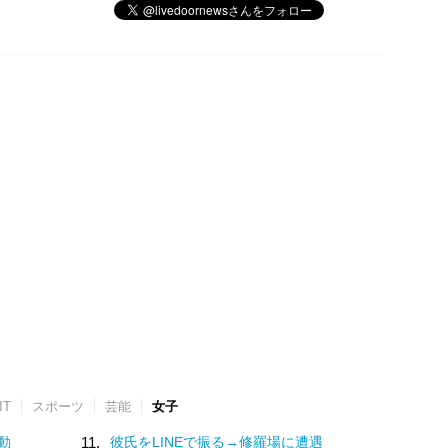
IT
スポーツ
芸能
女子
動
11.
彼氏をLINEで振る→修羅場に遭遇