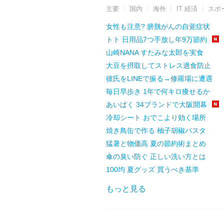
主要
国内
海外
IT 経済
スポ
女性も注意? 膀胱がんの自覚症状
トト 日用品7つ手放し年9万節約
山崎NANA すたみな太郎を実食
大豆を摂取してストレス過食防止
彼氏をLINEで振る→修羅場に遭遇
毎日早歩き 1年で何キロ痩せるか
あいぱく 34ブランドで大阪開幕
冷却シート おでこより効く場所
焼き鳥缶で作る 柚子胡椒パスタ
猛暑と物価高 夏の節約術まとめ
傘の臭い防ぐ 正しい洗い方とは
100均 夏グッズ 買うべき基準
もっと見る