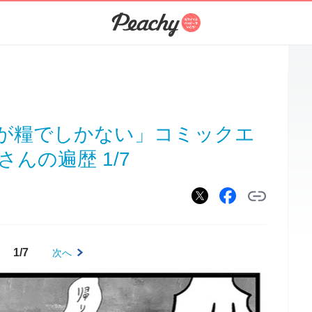
が糧でしかない」コミックエ
んの遍歴 1/7
1/7
次へ