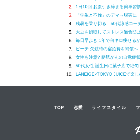
2.
1日10回 お腹引き締まる簡単習
3.
「学生と不倫」のデマ→現実に
4.
残暑を乗り切る…50代涼感コー
5.
大豆を摂取してストレス過食防
6.
毎日早歩き 1年で何キロ痩せる
7.
ピーチ 欠航時の宿泊費を補償へ
8.
女性も注意? 膀胱がんの自覚症
9.
50代女性 誕生日に菓子店で絶句
10.
LANEIGE×TOKYO JUICEで楽しむ♡アサイーマンゴース
TOP
恋愛
ライフスタイル