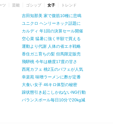
ーツ
芸能
ゴシップ
女子
トレンド
吉田知那美 家で腹筋10種に悲鳴
ユニクロ ヘンリーネック話題に
カルディ 年1回の決算セール開催
空心菜 猛暑に強く半額で買える
運動より代謝 人体の省エネ戦略
香住ガニ育ちの梨 但馬限定販売
飛騨桃 今年は糖度17度の甘さ
西尾カフェ 桃2玉のパフェが人気
幸楽苑 味噌ラーメンに酢が定番
大食い女子 46キロ体型の秘密
躁状態引き起こしかねないNG行動
バランスボール毎日10分で20kg減