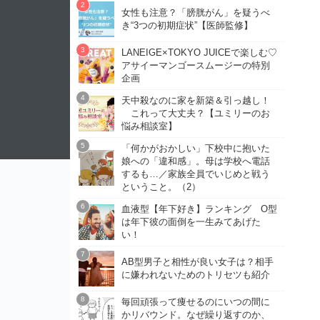
女性も注意？「膀胱がん」を疑うべ
き“3つの初期症状”【医師監修】
LANEIGE×TOKYO JUICEで楽しむ♡
アサイーマンゴースムージーの特別
企画
天中殺なのに家を新築＆引っ越し！
これって大丈夫？【ユミリーのお
悩み相談室】
「何かがおかしい」下校中に抱いた
娘への「違和感」。母は学校へ電話
するも…／家族全員でいじめと戦う
ということ。（2）
血液型【年下好き】ランキング O型
は年下彼の面倒を一生みてあげた
い！
AB型男子と相性が良い女子は？相手
に嫌われないためのトリセツも紹介
毎回頑張って痩せるのにいつの間に
かリバウンド。なぜ繰り返すのか、