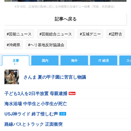
4月16日、記者団の取材に応じる沖縄県の玉城デニー知事（写真：共同通信）
記事へ戻る
#芸能ニュース
#芸能総合ニュース
#玉城デニー
#辺野古
#沖縄県
#ヘリ基地反対協議会
主要
国内
海外
IT 経済
ス
さんま 夏の甲子園に苦言し物議
子ども3人を2日半放置 母親逮捕
海水浴場 中学生と小学生が死亡
USJ神ライド 終了惜しむ声
路線バスとトラック 正面衝突