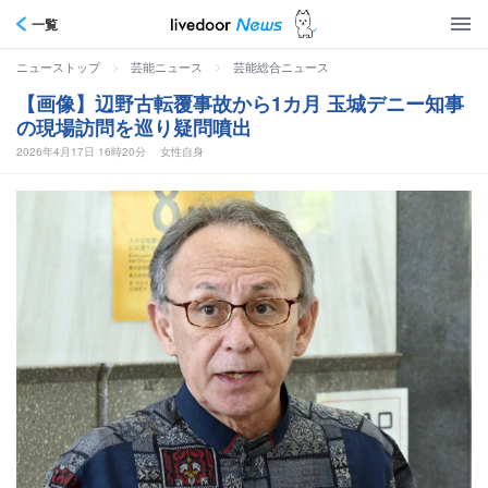
一覧
>
>
ニューストップ
芸能ニュース
芸能総合ニュース
【画像】辺野古転覆事故から1カ月 玉城デニー知事
の現場訪問を巡り疑問噴出
2026年4月17日 16時20分
女性自身