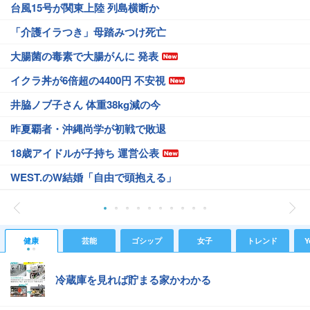
台風15号が関東上陸 列島横断か
「介護イラつき」母踏みつけ死亡
大腸菌の毒素で大腸がんに 発表
イクラ丼が6倍超の4400円 不安視
井脇ノブ子さん 体重38kg減の今
昨夏覇者・沖縄尚学が初戦で敗退
18歳アイドルが子持ち 運営公表
WEST.のW結婚「自由で頭抱える」
健康
芸能
ゴシップ
女子
トレンド
Y
冷蔵庫を見れば貯まる家かわかる