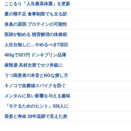
こじるり「人生最高体重」を更新
夏の寝不足 食事制限でも太る訳
体臭の原因 プロテインの可能性
医師が勧める 猫背解消の体操術
人生台無しに…やめるべき7項目
465gで321円 ドンキプリン品薄
麻辣湯 具材次第でカツ丼級に
うつ病患者の本音とNGな接し方
キノコで血糖値スパイクを防ぐ
メンタルに良い影響を与える趣味
「モテるためのヒント」326人に
容姿と寿命 28年追跡で見えた差