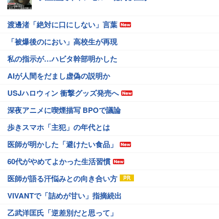
渡邊渚「絶対に口にしない」言葉
「被爆後のにおい」高校生が再現
私の指示が…ハビタ幹部明かした
AIが人間をだまし虚偽の説明か
USJハロウィン 衝撃グッズ発売へ
深夜アニメに喫煙描写 BPOで議論
歩きスマホ「主犯」の年代とは
医師が明かした「避けたい食品」
60代がやめてよかった生活習慣
医師が語る汗悩みとの向き合い方
VIVANTで「詰めが甘い」指摘続出
乙武洋匡氏「逆差別だと思って」