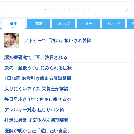
健康
芸能
ゴシップ
女子
トレンド
Y
アトピーで「汚い」扱いされ苦悩
認知症研究で「音」注目される
夫の「産後うつ」にみられる症状
1日10回 お腹引き締まる簡単習慣
太りにくいアイス 栄養士が解説
毎日早歩き 1年で何キロ痩せるか
アレルギー対応 ねじりパン術
排泄に異常 子宮体がん初期症状
医師が明かした「避けたい食品」