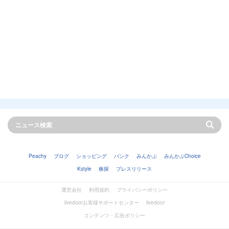
Peachy
ブログ
ショッピング
バンク
みんかぶ
みんかぶChoice
Kstyle
株探
プレスリリース
運営会社
利用規約
プライバシーポリシー
livedoorお客様サポートセンター
livedoor
コンテンツ・広告ポリシー