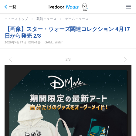
一覧
>
>
ニューストップ
芸能ニュース
ゲームニュース
【画像】スター・ウォーズ関連コレクション 4月17
日から発売 2/3
2026年4月17日 12時49分
GAME Watch
2/3