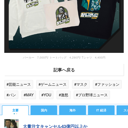
パーカー 7,000円/ トートバッグ 4,290円/ Tシャツ 4,400円
記事へ戻る
#芸能ニュース
#ゲームニュース
#マスク
#ファッション
#パン
#MAY
#YOU
#激怒
#プロ野球ニュース
主要
国内
海外
IT 経済
ス
大量注文キャンセル43億円以上か