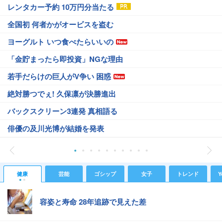
レンタカー予約 10万円分当たる
全国初 何者かがオービスを盗む
ヨーグルト いつ食べたらいいの
「金貯まったら即投資」NGな理由
若手だらけの巨人がV争い 困惑
絶対勝つでぇ! 久保凛が決勝進出
バックスクリーン3連発 真相語る
俳優の及川光博が結婚を発表
健康
芸能
ゴシップ
女子
トレンド
Y
容姿と寿命 28年追跡で見えた差