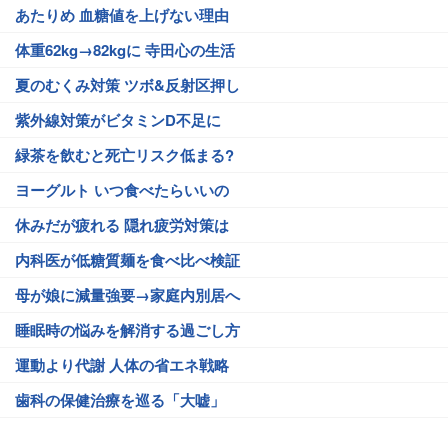
あたりめ 血糖値を上げない理由
体重62kg→82kgに 寺田心の生活
夏のむくみ対策 ツボ&反射区押し
紫外線対策がビタミンD不足に
緑茶を飲むと死亡リスク低まる?
ヨーグルト いつ食べたらいいの
休みだが疲れる 隠れ疲労対策は
内科医が低糖質麺を食べ比べ検証
母が娘に減量強要→家庭内別居へ
睡眠時の悩みを解消する過ごし方
運動より代謝 人体の省エネ戦略
歯科の保健治療を巡る「大嘘」