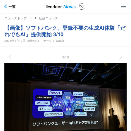
一覧
>
ニューストップ
IT 経済ニュース
【画像】ソフトバンク、登録不要の生成AI体験「だ
れでもAI」提供開始 3/10
2026年4月17日 10時58分
ケータイ Watch
3/10