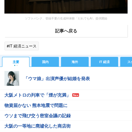
ソフトバンク、登録不要の生成AI体験「だれでもAI」提供開始
記事へ戻る
#IT 経済ニュース
主要
国内
海外
IT 経済
ス
「ウマ娘」出演声優が結婚を発表
大阪メトロの列車で「煙が充満」
物資届かない 熊本地震で問題に
ウソまで飛び交う密室会議の記録
大阪の一等地に廃墟化した商店街