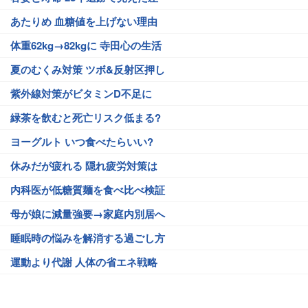
あたりめ 血糖値を上げない理由
体重62kg→82kgに 寺田心の生活
夏のむくみ対策 ツボ&反射区押し
紫外線対策がビタミンD不足に
緑茶を飲むと死亡リスク低まる?
ヨーグルト いつ食べたらいい?
休みだが疲れる 隠れ疲労対策は
内科医が低糖質麺を食べ比べ検証
母が娘に減量強要→家庭内別居へ
睡眠時の悩みを解消する過ごし方
運動より代謝 人体の省エネ戦略