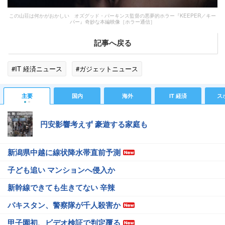
この山荘は何かがおかしい オズグッド・パーキンス監督の悪夢的ホラー『KEEPER／キー
パー』奇妙な本編映像［ホラー通信］
記事へ戻る
#IT 経済ニュース
#ガジェットニュース
主要
国内
海外
IT 経済
ス
円安影響考えず 豪遊する家庭も
新潟県中越に線状降水帯直前予測
子ども追い マンションへ侵入か
新幹線できても生きてない 辛辣
パキスタン、警察隊が千人殺害か
甲子園初、ビデオ検証で判定覆る