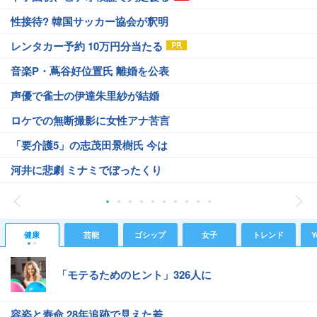
性接待? 韓国サッカー協会が釈明
レンタカー予約 10万円分当たる
音楽P・蔦谷好位置氏 離婚を公表
声優で雀士の伊達朱里紗が結婚
ロケでの無断撮影に女性アナ苦言
「要介護5」の志茂田景樹氏 今は
河井に悲劇 ミナミでぼったくり
健康
芸能
ゴシップ
女子
トレンド
Y
「モテるためのヒント」326人に
容姿と寿命 28年追跡で見えた差