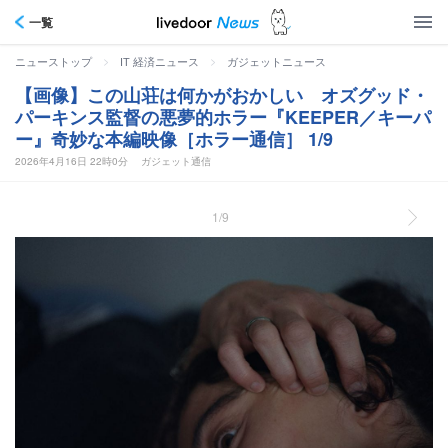
一覧
>
>
ニューストップ
IT 経済ニュース
ガジェットニュース
【画像】この山荘は何かがおかしい オズグッド・
パーキンス監督の悪夢的ホラー『KEEPER／キーパ
ー』奇妙な本編映像［ホラー通信］ 1/9
2026年4月16日 22時0分
ガジェット通信
1/9