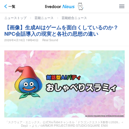
一覧
>
>
ニューストップ
芸能ニュース
芸能総合ニュース
【画像】生成AIはゲームを面白くしているのか？
NPC会話導入の現実と各社の思想の違い
2026年4月16日 19時40分
Real Sound
「スクウェア・エニックス」公式YouTubeチャンネル「ドラゴンクエストX春祭り2026」＜
Day2 ＞より／©ARMOR PROJECT/BIRD STUDIO/SQUARE ENIX