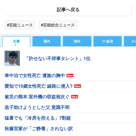
記事へ戻る
#芸能ニュース
#芸能総合ニュース
主要
国内
海外
IT 経済
ス
「許せない不祥事タレント」1位
車中泊で女性死亡 遺族の胸中
愛知で19歳女性死亡 線路に侵入?
被災の熊本 室外機の窃盗相次ぐ
息子助けようとした父 意識不明
猛暑でも「冷房を控える」7割超
秋篠宮家が「ご静養」されない訳