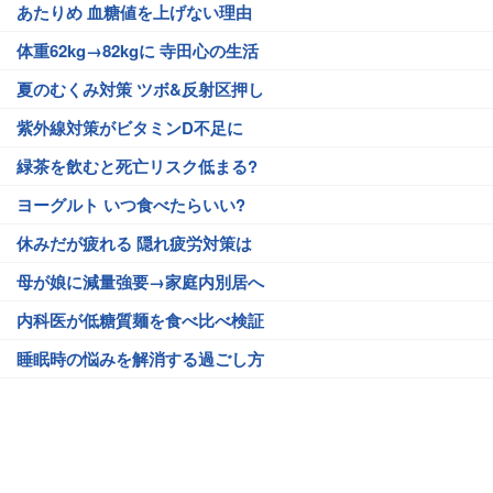
あたりめ 血糖値を上げない理由
体重62kg→82kgに 寺田心の生活
夏のむくみ対策 ツボ&反射区押し
紫外線対策がビタミンD不足に
緑茶を飲むと死亡リスク低まる?
ヨーグルト いつ食べたらいい?
休みだが疲れる 隠れ疲労対策は
母が娘に減量強要→家庭内別居へ
内科医が低糖質麺を食べ比べ検証
睡眠時の悩みを解消する過ごし方