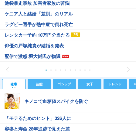
池袋暴走事故 加害者家族の苦悩
ケニア人と結婚「差別」のリアル
ラグビー選手が熱中症で倒れ死亡
レンタカー予約 10万円分当たる
俳優の戸塚純貴が結婚を発表
配信で激怒 堀大輔氏が物議
健康
芸能
ゴシップ
女子
トレンド
Y
キノコで血糖値スパイクを防ぐ
「モテるためのヒント」326人に
容姿と寿命 28年追跡で見えた差