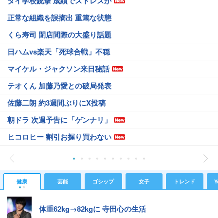
タイ学校銃撃 成績でストレスか
正常な組織を誤摘出 重篤な状態
くら寿司 閉店間際の大盛り話題
日ハムvs楽天「死球合戦」不穏
マイケル・ジャクソン来日秘話
テオくん 加藤乃愛との破局発表
佐藤二朗 約3週間ぶりにX投稿
朝ドラ 次週予告に「ゲンナリ」
ヒコロヒー 割引お握り買わない
健康
芸能
ゴシップ
女子
トレンド
Y
体重62kg→82kgに 寺田心の生活