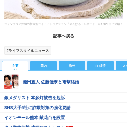
ジャングリア沖縄の新大型ライドアトラクション「やんばるトルネード」が4月29日に登場！
記事へ戻る
#ライフスタイルニュース
主要
国内
海外
IT 経済
ス
池田直人 佐藤佳奈と電撃結婚
銀メダリスト 本多灯被告を起訴
SNS大手5社に詐欺対策の強化要請
イオンモール熊本 献花台を設置