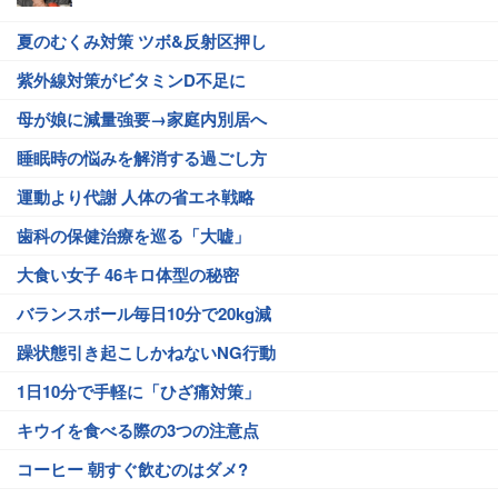
夏のむくみ対策 ツボ&反射区押し
紫外線対策がビタミンD不足に
母が娘に減量強要→家庭内別居へ
睡眠時の悩みを解消する過ごし方
運動より代謝 人体の省エネ戦略
歯科の保健治療を巡る「大嘘」
大食い女子 46キロ体型の秘密
バランスボール毎日10分で20kg減
躁状態引き起こしかねないNG行動
1日10分で手軽に「ひざ痛対策」
キウイを食べる際の3つの注意点
コーヒー 朝すぐ飲むのはダメ?