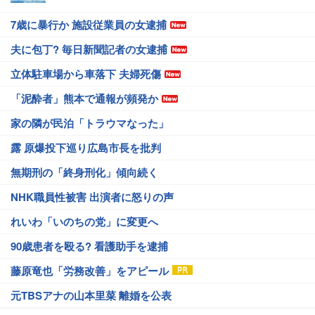
7歳に暴行か 施設従業員の女逮捕
夫に包丁? 毎日新聞記者の女逮捕
立体駐車場から車落下 夫婦死傷
「泥酔者」熊本で通報が頻発か
家の隣が民泊「トラウマなった」
露 原爆投下巡り広島市長を批判
無期刑の「終身刑化」傾向続く
NHK職員性被害 出演者に怒りの声
れいわ「いのちの党」に変更へ
90歳患者を殴る? 看護助手を逮捕
藤原竜也「労務改善」をアピール
元TBSアナの山本里菜 離婚を公表