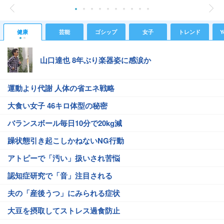
健康
芸能
ゴシップ
女子
トレンド
Y
山口達也 8年ぶり楽器姿に感涙か
運動より代謝 人体の省エネ戦略
大食い女子 46キロ体型の秘密
バランスボール毎日10分で20kg減
躁状態引き起こしかねないNG行動
アトピーで「汚い」扱いされ苦悩
認知症研究で「音」注目される
夫の「産後うつ」にみられる症状
大豆を摂取してストレス過食防止