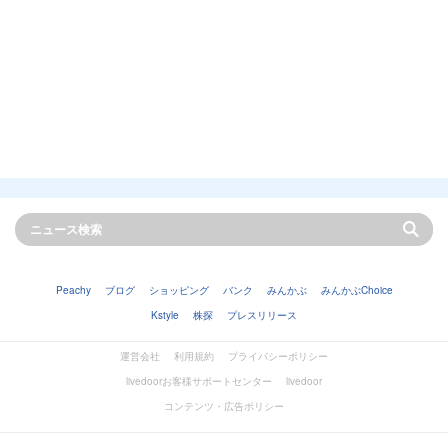
Peachy
ブログ
ショッピング
バンク
みんかぶ
みんかぶChoice
Kstyle
株探
プレスリリース
運営会社
利用規約
プライバシーポリシー
livedoorお客様サポートセンター
livedoor
コンテンツ・広告ポリシー