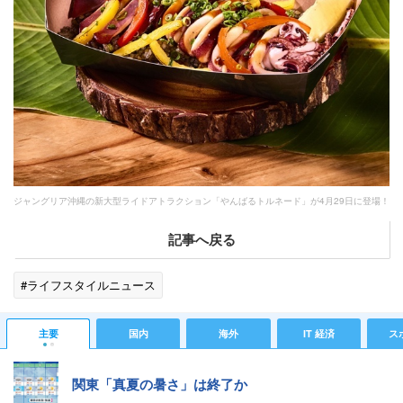
ジャングリア沖縄の新大型ライドアトラクション「やんばるトルネード」が4月29日に登場！
記事へ戻る
#ライフスタイルニュース
主要
国内
海外
IT 経済
ス
関東「真夏の暑さ」は終了か