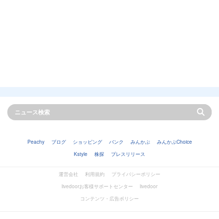
Peachy
ブログ
ショッピング
バンク
みんかぶ
みんかぶChoice
Kstyle
株探
プレスリリース
運営会社
利用規約
プライバシーポリシー
livedoorお客様サポートセンター
livedoor
コンテンツ・広告ポリシー