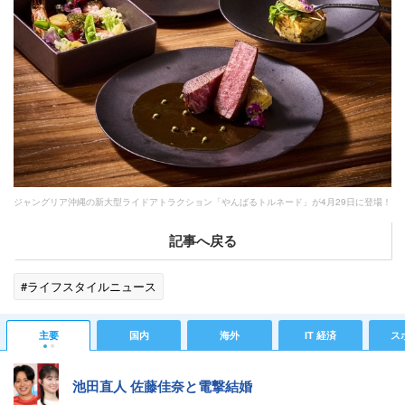
ジャングリア沖縄の新大型ライドアトラクション「やんばるトルネード」が4月29日に登場！
記事へ戻る
#ライフスタイルニュース
主要
国内
海外
IT 経済
ス
池田直人 佐藤佳奈と電撃結婚