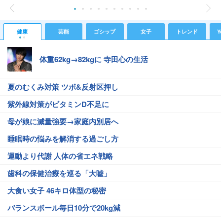
健康
芸能
ゴシップ
女子
トレンド
Y
体重62kg→82kgに 寺田心の生活
夏のむくみ対策 ツボ&反射区押し
紫外線対策がビタミンD不足に
母が娘に減量強要→家庭内別居へ
睡眠時の悩みを解消する過ごし方
運動より代謝 人体の省エネ戦略
歯科の保健治療を巡る「大嘘」
大食い女子 46キロ体型の秘密
バランスボール毎日10分で20kg減