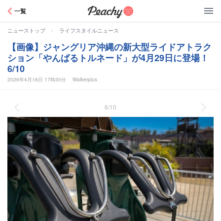
Peachy
一覧
>
ニューストップ
ライフスタイルニュース
【画像】ジャングリア沖縄の新大型ライドアトラク
ション「やんばるトルネード」が4月29日に登場！
6/10
2026年4月16日 17時30分
Walkerplus
6/10