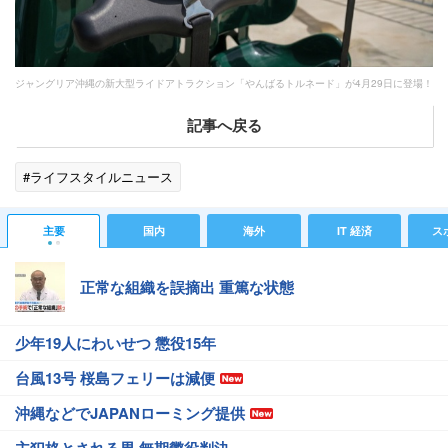
ジャングリア沖縄の新大型ライドアトラクション「やんばるトルネード」が4月29日に登場！
記事へ戻る
#ライフスタイルニュース
主要
国内
海外
IT 経済
ス
正常な組織を誤摘出 重篤な状態
少年19人にわいせつ 懲役15年
台風13号 桜島フェリーは減便
沖縄などでJAPANローミング提供
主犯格とされる男 無期懲役判決