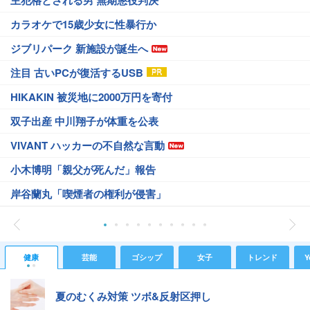
カラオケで15歳少女に性暴行か
ジブリパーク 新施設が誕生へ
注目 古いPCが復活するUSB
HIKAKIN 被災地に2000万円を寄付
双子出産 中川翔子が体重を公表
VIVANT ハッカーの不自然な言動
小木博明「親父が死んだ」報告
岸谷蘭丸「喫煙者の権利が侵害」
健康
芸能
ゴシップ
女子
トレンド
Y
夏のむくみ対策 ツボ&反射区押し