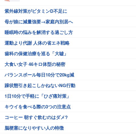
紫外線対策がビタミンD不足に
母が娘に減量強要→家庭内別居へ
睡眠時の悩みを解消する過ごし方
運動より代謝 人体の省エネ戦略
歯科の保健治療を巡る「大嘘」
大食い女子 46キロ体型の秘密
バランスボール毎日10分で20kg減
躁状態引き起こしかねないNG行動
1日10分で手軽に「ひざ痛対策」
キウイを食べる際の3つの注意点
コーヒー 朝すぐ飲むのはダメ?
脳梗塞になりやすい人の特徴