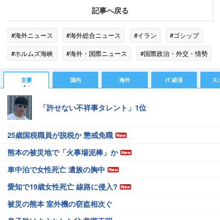
記事へ戻る
#海外ニュース
#海外総合ニュース
#イラン
#ゴシップ
#ホルムズ海峡
#海外・国際ニュース
#国際政治・外交・情勢
主要
国内
海外
IT 経済
ス
「許せない不祥事タレント」1位
25歳国税職員が脱税か 懲戒免職
熊本の被災地で「火事場泥棒」か
車中泊で女性死亡 遺族の胸中
愛知で19歳女性死亡 線路に侵入?
被災の熊本 室外機の窃盗相次ぐ