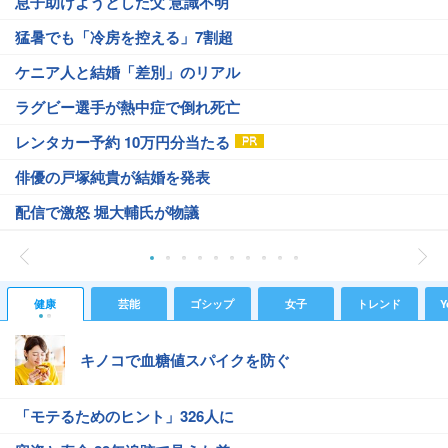
息子助けようとした父 意識不明
猛暑でも「冷房を控える」7割超
ケニア人と結婚「差別」のリアル
ラグビー選手が熱中症で倒れ死亡
レンタカー予約 10万円分当たる
俳優の戸塚純貴が結婚を発表
配信で激怒 堀大輔氏が物議
健康
芸能
ゴシップ
女子
トレンド
Y
キノコで血糖値スパイクを防ぐ
「モテるためのヒント」326人に