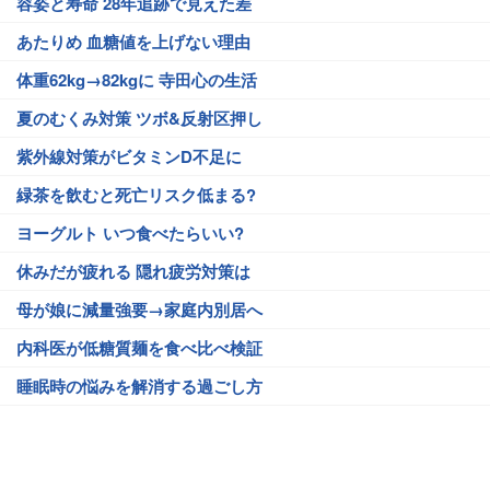
容姿と寿命 28年追跡で見えた差
あたりめ 血糖値を上げない理由
体重62kg→82kgに 寺田心の生活
夏のむくみ対策 ツボ&反射区押し
紫外線対策がビタミンD不足に
緑茶を飲むと死亡リスク低まる?
ヨーグルト いつ食べたらいい?
休みだが疲れる 隠れ疲労対策は
母が娘に減量強要→家庭内別居へ
内科医が低糖質麺を食べ比べ検証
睡眠時の悩みを解消する過ごし方