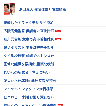
池田直人 佐藤佳奈と電撃結婚
脱輪したトラック発見 男性死亡
広陵高元監督 保護者に直接謝罪
細川元首相 文春で高市首相批判
銀メダリスト 本多灯被告を起訴
タイ学校銃撃 成績でストレスか
正常な組織を誤摘出 重篤な状態
れいわの新党名「覚えづらい」
楽天から死球5個 新庄監督が苦言
マイケル・ジャクソン来日秘話
ヒコロヒー 割引お握り買わない
神田うの「三角ハゲ」治療法告白