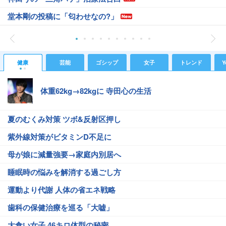
堂本剛の投稿に「匂わせなの?」
健康
芸能
ゴシップ
女子
トレンド
Y
体重62kg→82kgに 寺田心の生活
夏のむくみ対策 ツボ&反射区押し
紫外線対策がビタミンD不足に
母が娘に減量強要→家庭内別居へ
睡眠時の悩みを解消する過ごし方
運動より代謝 人体の省エネ戦略
歯科の保健治療を巡る「大嘘」
大食い女子 46キロ体型の秘密