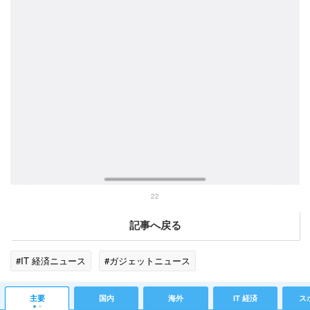
22
記事へ戻る
#IT 経済ニュース
#ガジェットニュース
主要
国内
海外
IT 経済
ス