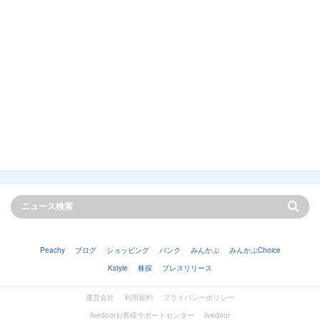
Peachy
ブログ
ショッピング
バンク
みんかぶ
みんかぶChoice
Kstyle
株探
プレスリリース
運営会社
利用規約
プライバシーポリシー
livedoorお客様サポートセンター
livedoor