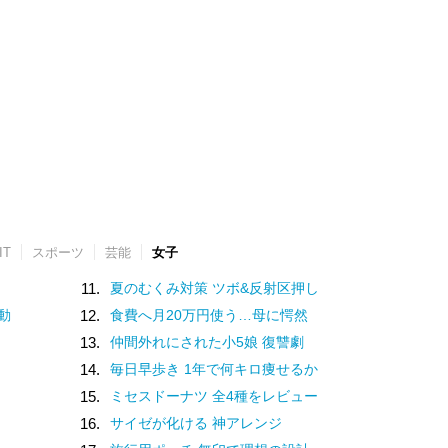
IT
スポーツ
芸能
女子
11.
夏のむくみ対策 ツボ&反射区押し
動
12.
食費へ月20万円使う…母に愕然
13.
仲間外れにされた小5娘 復讐劇
14.
毎日早歩き 1年で何キロ痩せるか
15.
ミセスドーナツ 全4種をレビュー
16.
サイゼが化ける 神アレンジ