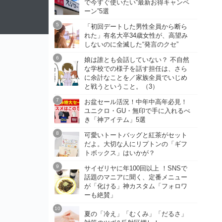
で今すぐ使いたい“最新お得キャンペ
ーン”5選
「初回デートした男性全員から断ら
れた」有名大卒34歳女性が、高望み
しないのに全滅した“発言のクセ”
娘は誰とも会話していない？ 不自然
な学校での様子を話す担任は、さら
に余計なことを／家族全員でいじめ
と戦うということ。（3）
お盆セール活況！中年中高年必見！
ユニクロ・GU・無印で手に入れるべ
き「神アイテム」5選
可愛いトートバッグと紅茶がセット
だよ。大切な人にリプトンの「ギフ
トボックス」はいかが？
サイゼリヤに年100回以上 ！SNSで
話題のマニアに聞く、定番メニュー
が「化ける」神カスタム「フォロワ
ーも絶賛」
夏の「冷え」「むくみ」「だるさ」