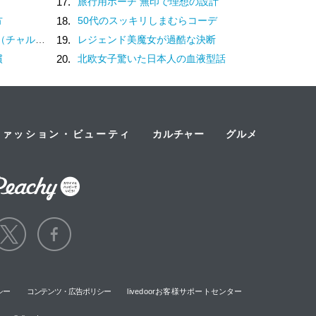
17.
旅行用ポーチ 無印で理想の設計
方
18.
50代のスッキリしまむらコーデ
？褒め言葉です♡
19.
レジェンド美魔女が過酷な決断
慣
20.
北欧女子驚いた日本人の血液型話
ファッション・ビューティ
カルチャー
グルメ
シー
コンテンツ・広告ポリシー
livedoorお客様サポートセンター