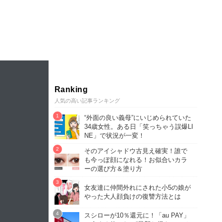
Ranking
人気の高い記事ランキング
“外面の良い義母”にいじめられていた
34歳女性。ある日「笑っちゃう誤爆LI
NE」で状況が一変！
そのアイシャドウ古見え確実！誰で
も今っぽ顔になれる！お似合いカラ
ーの選び方＆塗り方
女友達に仲間外れにされた小5の娘が
やった大人顔負けの復讐方法とは
スシローが10％還元に！「au PAY」