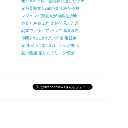
元ZONEでも…芸能界引退したワケ
元祖美魔女 57歳の美容法を公開
レジェンド美魔女が過酷な決断
容姿と寿命 28年追跡で見えた差
副業でグラビア バレて退職過去
仲間外れにされた小5娘 復讐劇
淀川沿いに屋台22店 十三が進化
夏の腰痛 座り方でリスク軽減