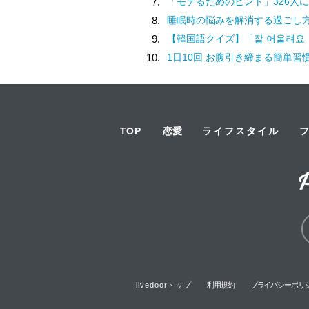
7.
「モテるためのヒント」326人に
8.
睡眠時の悩みを解消する過ごし
9.
【韓国語クイズ】「잘 어울려요（チャル オウルリョヨ）」の意味は
10.
1日10回 お腹引き締まる簡単習
TOP
恋愛
ライフスタイル
livedoorトップ
利用規約
プライバシーポリ