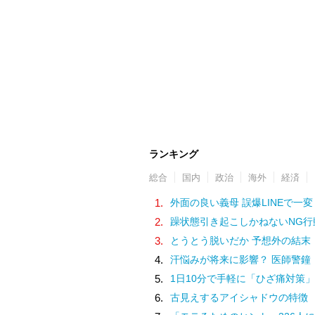
ランキング
総合
国内
政治
海外
経済
1.
外面の良い義母 誤爆LINEで一変
2.
躁状態引き起こしかねないNG行
3.
とうとう脱いだか 予想外の結末
4.
汗悩みが将来に影響？ 医師警鐘
5.
1日10分で手軽に「ひざ痛対策」
6.
古見えするアイシャドウの特徴