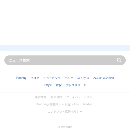
Peachy
ブログ
ショッピング
バンク
みんかぶ
みんかぶChoice
Kstyle
株探
プレスリリース
運営会社
利用規約
プライバシーポリシー
livedoorお客様サポートセンター
livedoor
コンテンツ・広告ポリシー
© livedoor