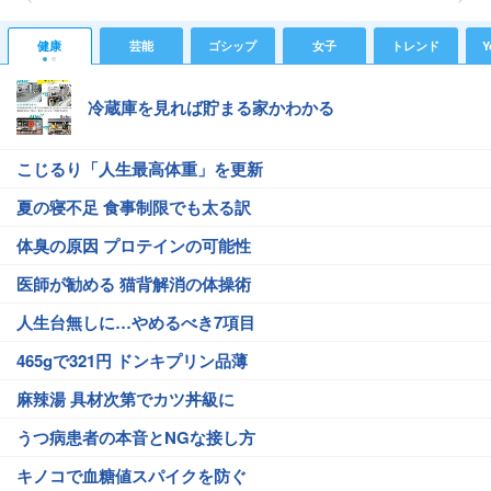
健康
芸能
ゴシップ
女子
トレンド
Y
冷蔵庫を見れば貯まる家かわかる
こじるり「人生最高体重」を更新
夏の寝不足 食事制限でも太る訳
体臭の原因 プロテインの可能性
医師が勧める 猫背解消の体操術
人生台無しに…やめるべき7項目
465gで321円 ドンキプリン品薄
麻辣湯 具材次第でカツ丼級に
うつ病患者の本音とNGな接し方
キノコで血糖値スパイクを防ぐ