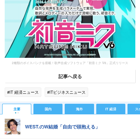
2種類のボイスバンクを搭載！歌声合成ソフトウェア「初音ミク V6」正式リリース
記事へ戻る
#IT 経済ニュース
#ITビジネスニュース
主要
国内
海外
IT 経済
ス
WEST.のW結婚「自由で頭抱える」