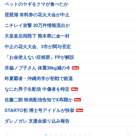
ペットのヤギをクマが食べたか
琵琶湖 有料券の花火大会が中止
ニチレイ攻撃 20万件情報流出か
天皇皇后両陛下 熊本県に金一封
中止の花火大会、3市が関与否定
「お金使えない症候群」FPが解説
井脇ノブ子さん 体重38kg減の今
昨夏覇者・沖縄尚学が初戦で敗退
なにわ男子生配信 中傷者を特定
佐藤二朗 映画配信告知でX再開か
STARTO初 博士号アイドルが快挙
ダレノガレ 支援金振り込み報告