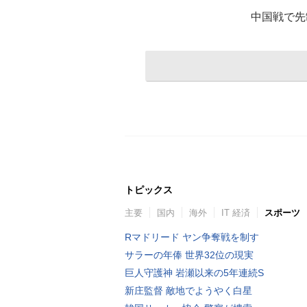
中国戦で先
トピックス
主要
国内
海外
IT 経済
スポーツ
Rマドリード ヤン争奪戦を制す
サラーの年俸 世界32位の現実
巨人守護神 岩瀬以来の5年連続S
新庄監督 敵地でようやく白星