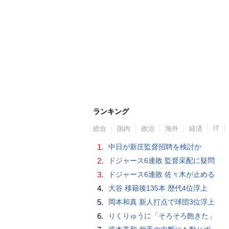
ランキング
総合
国内
政治
海外
経済
IT
1.
中日が新庄監督招聘を検討か
2.
ドジャース6連敗 監督采配に疑問
3.
ドジャース6連敗 佐々木が止める
4.
大谷 移籍後135本 歴代4位浮上
5.
岡本和真 新人打点で球団3位浮上
6.
りくりゅうに「そろそろ飽きた」