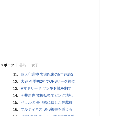
スポーツ
芸能
女子
11.
巨人守護神 岩瀬以来の5年連続S
12.
大谷 今季初2発でOPSリーグ首位
13.
Rマドリード ヤン争奪戦を制す
14.
今井達也 救援転換でピンク洗礼
15.
ペラルタ 去り際に残した仲裁役
16.
マルティネス SNS被害を訴える