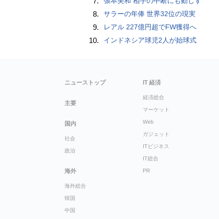
7.
張本美和 相手の中断にも動じず
8.
サラーの年俸 世界32位の現実
9.
レアル 227億円超でFW獲得へ
10.
インドネシア球児2人が始球式
ニューストップ
IT 経済
経済総合
主要
マーケット
Web
国内
ガジェット
社会
ITビジネス
政治
IT総合
海外
PR
海外総合
韓国
中国