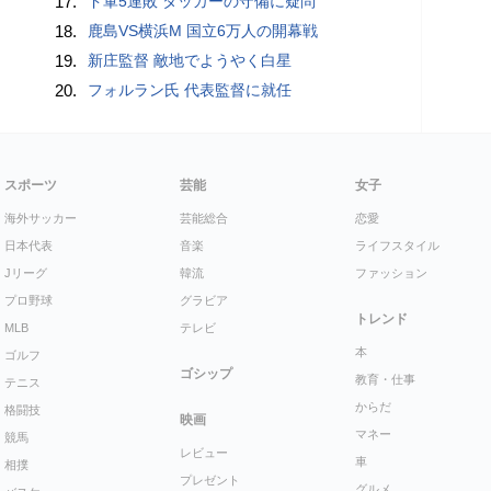
17.
ド軍5連敗 タッカーの守備に疑問
18.
鹿島VS横浜M 国立6万人の開幕戦
19.
新庄監督 敵地でようやく白星
20.
フォルラン氏 代表監督に就任
スポーツ
芸能
女子
海外サッカー
芸能総合
恋愛
日本代表
音楽
ライフスタイル
Jリーグ
韓流
ファッション
プロ野球
グラビア
トレンド
MLB
テレビ
本
ゴルフ
ゴシップ
教育・仕事
テニス
からだ
格闘技
映画
マネー
競馬
レビュー
車
相撲
プレゼント
グルメ