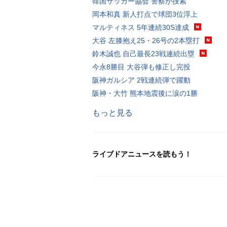
韓国サッカー協会 警察が捜索
岡本和真 新人打点で球団3位浮上
マルティネス 5年連続30S達成
大谷 左膝抱え25・26号の2本塁打
鈴木誠也 自己最長23戦連続出塁
今永8勝目 大谷弾も修正し完投
阪神ガルシア 2戦連続弾で躍動
阪神・大竹 熊本地震後に涙の1勝
もっと見る
ライブドアニュースを読もう！