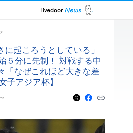
ス
さに起ころうとしている」
始５分に先制！ 対戦する中
々「なぜこれほど大きな差
0女子アジア杯】
eb