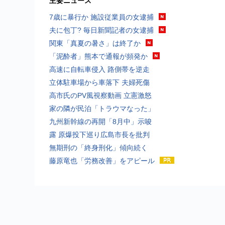
主要ニュース
7歳に暴行か 施設従業員の女逮捕
夫に包丁? 毎日新聞記者の女逮捕
関東「真夏の暑さ」は終了か
「泥酔者」熊本で通報が頻発か
高速に自転車侵入 路側帯を逆走
立体駐車場から車落下 夫婦死傷
高市氏のPV風視察動画 立憲激怒
家の隣が民泊「トラウマなった」
九州新幹線の再開「8月中」示唆
露 原爆投下巡り広島市長を批判
無期刑の「終身刑化」傾向続く
藤原竜也「労務改善」をアピール