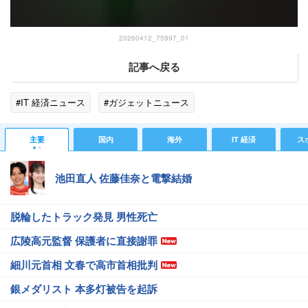
20260412_75997_01
記事へ戻る
#IT 経済ニュース
#ガジェットニュース
主要
国内
海外
IT 経済
ス
池田直人 佐藤佳奈と電撃結婚
脱輪したトラック発見 男性死亡
広陵高元監督 保護者に直接謝罪
細川元首相 文春で高市首相批判
銀メダリスト 本多灯被告を起訴