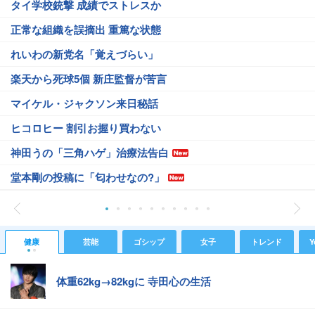
タイ学校銃撃 成績でストレスか
正常な組織を誤摘出 重篤な状態
れいわの新党名「覚えづらい」
楽天から死球5個 新庄監督が苦言
マイケル・ジャクソン来日秘話
ヒコロヒー 割引お握り買わない
神田うの「三角ハゲ」治療法告白
堂本剛の投稿に「匂わせなの?」
健康
芸能
ゴシップ
女子
トレンド
Y
体重62kg→82kgに 寺田心の生活