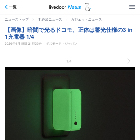
一覧
>
>
ニューストップ
IT 経済ニュース
ガジェットニュース
【画像】暗闇で光るドコモ、正体は蓄光仕様の3 in
1充電器 1/4
2026年4月15日 21時30分
ギズモード・ジャパン
1/4