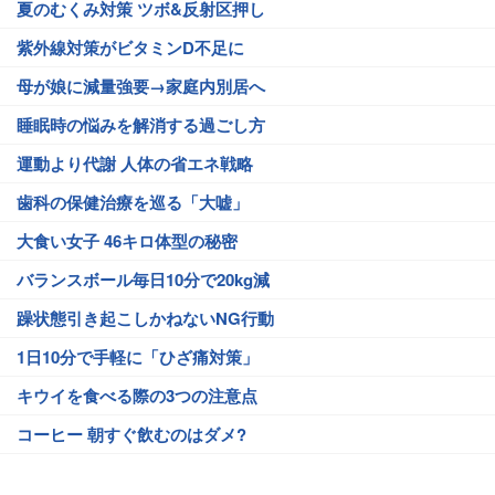
夏のむくみ対策 ツボ&反射区押し
紫外線対策がビタミンD不足に
母が娘に減量強要→家庭内別居へ
睡眠時の悩みを解消する過ごし方
運動より代謝 人体の省エネ戦略
歯科の保健治療を巡る「大嘘」
大食い女子 46キロ体型の秘密
バランスボール毎日10分で20kg減
躁状態引き起こしかねないNG行動
1日10分で手軽に「ひざ痛対策」
キウイを食べる際の3つの注意点
コーヒー 朝すぐ飲むのはダメ?