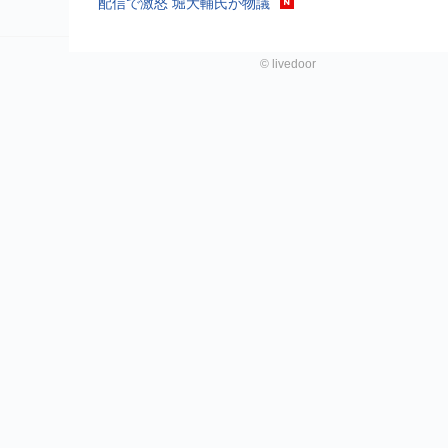
配信で激怒 堀大輔氏が物議
©
livedoor