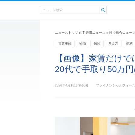
ニューストップ
IT 経済ニュース
経済総合ニュー
>
>
専業主婦
物価
保険
考え方
便利
家賃
【画像】家賃だけで
20代で手取り50万円
2026年4月15日 9時0分
ファイナンシャルフィー