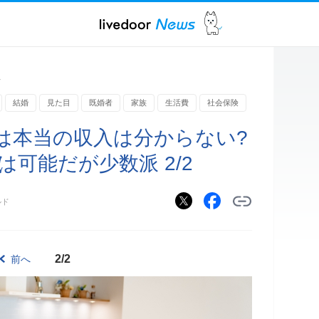
ス
結婚
見た目
既婚者
家族
生活費
社会保険
は本当の収入は分からない?
は可能だが少数派 2/2
ルド
2/2
前へ