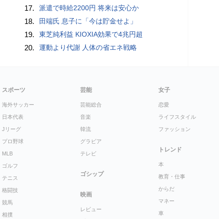
17.
派遣で時給2200円 将来は安心か
18.
田端氏 息子に「今は貯金せよ」
19.
東芝純利益 KIOXIA効果で4兆円超
20.
運動より代謝 人体の省エネ戦略
スポーツ
芸能
女子
海外サッカー
芸能総合
恋愛
日本代表
音楽
ライフスタイル
Jリーグ
韓流
ファッション
プロ野球
グラビア
トレンド
MLB
テレビ
本
ゴルフ
ゴシップ
教育・仕事
テニス
からだ
格闘技
映画
マネー
競馬
レビュー
車
相撲