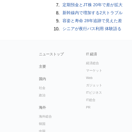
7.
定期預金とJT株 20年で差が拡大
8.
新幹線内で増加する2大トラブル
9.
容姿と寿命 28年追跡で見えた差
10.
シニアが夜行バス利用 体験語る
ニューストップ
IT 経済
経済総合
主要
マーケット
Web
国内
ガジェット
社会
ITビジネス
政治
IT総合
海外
PR
海外総合
韓国
中国