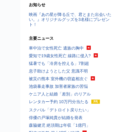
お知らせ
映画『あの星が降る丘で、君とまた出会いた
い。』オリジナルグッズを3名様にプレゼン
ト！
主要ニュース
車中泊で女性死亡 遺族の胸中
愛知で19歳女性死亡 線路に侵入?
猛暑でも「冷房を控える」7割超
息子助けようとした父 意識不明
被災の熊本 室外機の窃盗相次ぐ
池袋暴走事故 加害者家族の苦悩
ケニア人と結婚「差別」のリアル
レンタカー予約 10万円分当たる
スクバル「デトロイト戻りたい」
俳優の戸塚純貴が結婚を発表
森脇健児 絶頂期は年収「1億円」