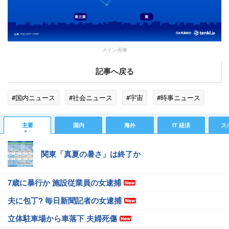
メイン画像
記事へ戻る
#国内ニュース
#社会ニュース
#宇宙
#時事ニュース
主要
国内
海外
IT 経済
ス
関東「真夏の暑さ」は終了か
7歳に暴行か 施設従業員の女逮捕
夫に包丁? 毎日新聞記者の女逮捕
立体駐車場から車落下 夫婦死傷