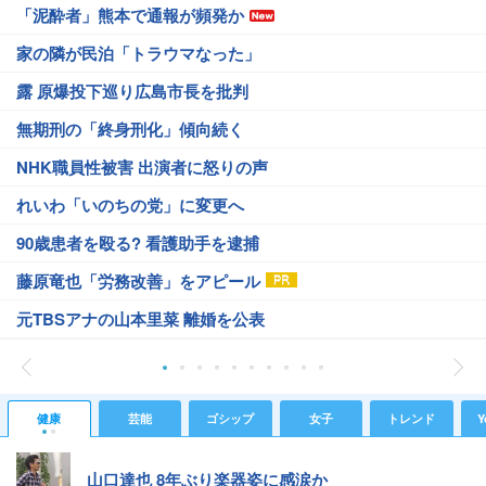
「泥酔者」熊本で通報が頻発か
家の隣が民泊「トラウマなった」
露 原爆投下巡り広島市長を批判
無期刑の「終身刑化」傾向続く
NHK職員性被害 出演者に怒りの声
れいわ「いのちの党」に変更へ
90歳患者を殴る? 看護助手を逮捕
藤原竜也「労務改善」をアピール
元TBSアナの山本里菜 離婚を公表
健康
芸能
ゴシップ
女子
トレンド
Y
山口達也 8年ぶり楽器姿に感涙か