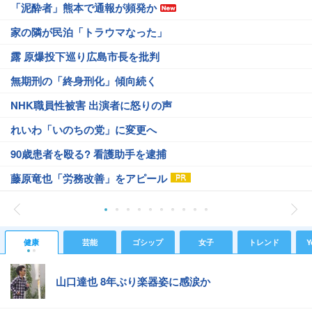
「泥酔者」熊本で通報が頻発か
家の隣が民泊「トラウマなった」
露 原爆投下巡り広島市長を批判
無期刑の「終身刑化」傾向続く
NHK職員性被害 出演者に怒りの声
れいわ「いのちの党」に変更へ
90歳患者を殴る? 看護助手を逮捕
藤原竜也「労務改善」をアピール
健康
芸能
ゴシップ
女子
トレンド
Y
山口達也 8年ぶり楽器姿に感涙か