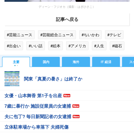
ディーン・フジオカ（撮影：はぎひさこ）
記事へ戻る
#芸能ニュース
#芸能総合ニュース
#ちいかわ
#テレビ
#出会い
#いい話
#絵本
#アメリカ
#人生
#磁石
#家族
#プレゼント
#ペット
#マリア
#LOVE
主要
国内
海外
IT 経済
ス
#山口紗弥加
#主題歌
関東「真夏の暑さ」は終了か
女優・山本舞香 第1子を出産
7歳に暴行か 施設従業員の女逮捕
夫に包丁? 毎日新聞記者の女逮捕
立体駐車場から車落下 夫婦死傷