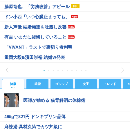
藤原竜也、「労務改善」アピール
ドン小西「いつ心臓止まっても」
新人声優 結婚願望を吐露し反響
有吉 いまだに後悔していること
「VIVANT」ラストで裏切り者判明
重岡大毅&濱田崇裕 結婚W発表
健康
芸能
ゴシップ
女子
トレンド
Y
医師が勧める 猫背解消の体操術
465gで321円 ドンキプリン品薄
麻辣湯 具材次第でカツ丼級に