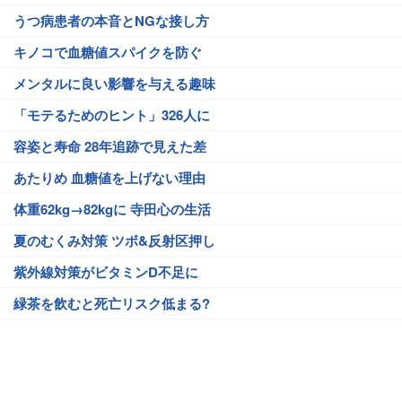
うつ病患者の本音とNGな接し方
キノコで血糖値スパイクを防ぐ
メンタルに良い影響を与える趣味
「モテるためのヒント」326人に
容姿と寿命 28年追跡で見えた差
あたりめ 血糖値を上げない理由
体重62kg→82kgに 寺田心の生活
夏のむくみ対策 ツボ&反射区押し
紫外線対策がビタミンD不足に
緑茶を飲むと死亡リスク低まる?