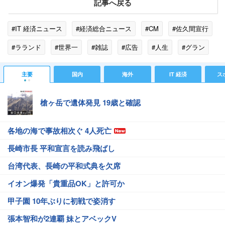
記事へ戻る
#IT 経済ニュース
#経済総合ニュース
#CM
#佐久間宣行
#ラランド
#世界一
#雑誌
#広告
#人生
#グラン
#モニター
#コピーライター
#小心者
#サンダンス映画祭
主要
国内
海外
IT 経済
ス
#コモディティ
槍ヶ岳で遺体発見 19歳と確認
各地の海で事故相次ぐ 4人死亡
長崎市長 平和宣言を読み飛ばし
台湾代表、長崎の平和式典を欠席
イオン爆発「貴重品OK」と許可か
甲子園 10年ぶりに初戦で姿消す
張本智和が2連覇 妹とアベックV