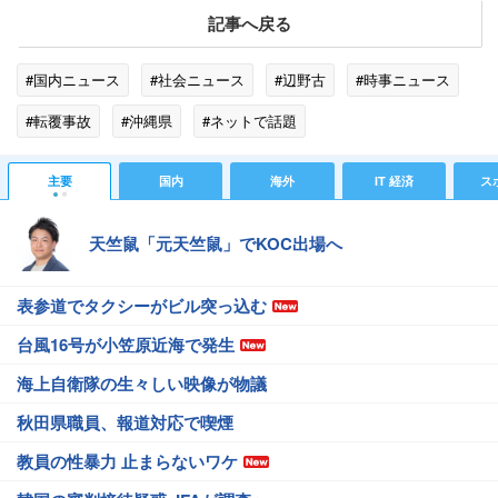
記事へ戻る
#国内ニュース
#社会ニュース
#辺野古
#時事ニュース
#転覆事故
#沖縄県
#ネットで話題
主要
国内
海外
IT 経済
ス
天竺鼠「元天竺鼠」でKOC出場へ
表参道でタクシーがビル突っ込む
台風16号が小笠原近海で発生
海上自衛隊の生々しい映像が物議
秋田県職員、報道対応で喫煙
教員の性暴力 止まらないワケ