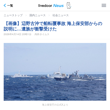
一覧
>
>
ニューストップ
国内ニュース
社会ニュース
【画像】辺野古沖で船転覆事故 海上保安部からの
説明に…遺族が衝撃受けた
2026年4月14日 20時1分
内外タイムス
海上保安庁の公式Xより