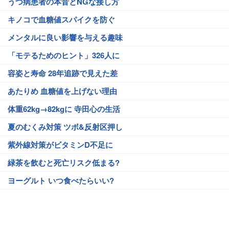
うつ病患者の本音とNGな接し方
キノコで血糖値スパイクを防ぐ
メンタルに良い影響を与える趣味
「モテるためのヒント」326人に
容姿と寿命 28年追跡で見えた差
あたりめ 血糖値を上げない理由
体重62kg→82kgに 寺田心の生活
夏のむくみ対策 ツボ&反射区押し
紫外線対策がビタミンD不足に
緑茶を飲むと死亡リスク低まる?
ヨーグルト いつ食べたらいい?