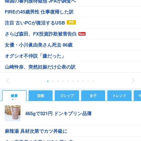
韓国の審判接待疑惑 JFAが調査へ
FIREの45歳男性 仕事復帰した訳
注目 古いPCが復活するUSB
さらば森田、FX投資詐欺被害告白
女優・小川眞由美さん死去 86歳
オグシオ不仲説「嫌だった」
山崎怜奈、突然妊娠だけ公表の訳
健康
芸能
ゴシップ
女子
トレンド
Y
465gで321円 ドンキプリン品薄
麻辣湯 具材次第でカツ丼級に